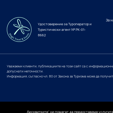
За 
Удостоверение за Туроператор и
Туристически агент № РК-01-
8662
Уважаеми клиенти, публикациите на този сайт са с информационна
допуснати неточности.
Информация, съгласно чл. 80 от Закона за Туризма може да получи
„Бисквитките“ ни помагат да предоставяме услугите