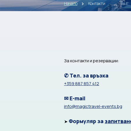
Начало
Контакти
За контакти и резервации:
✆ Тел. за връзка
+359 887 857 412
✉ E-mail
info@magictravel-events.bg
Формуляр за
запитван
➤