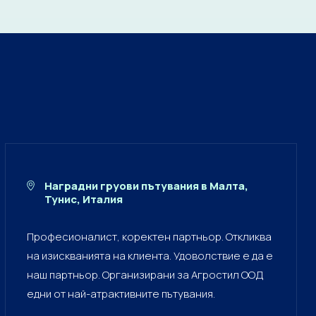
Наградни груови пътувания в Малта,
Тунис, Италия
Професионалист, коректен партньор. Откликва
на изискванията на клиента. Удоволствие е да е
наш партньор. Организирани за Агростил ООД
едни от най-атрактивните пътувания.