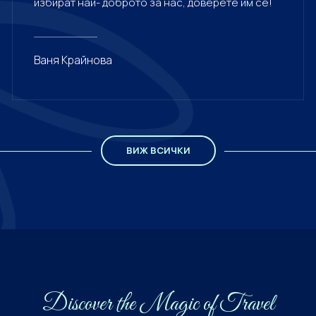
избират най- доброто за нас, доверете им се!
Ваня Крайнова
ВИЖ ВСИЧКИ
Discover the Мagiс of Travel