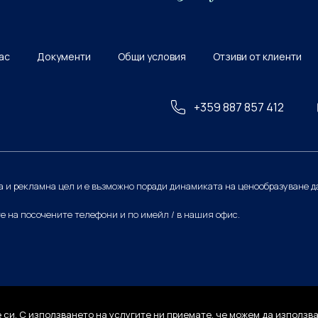
нас
Документи
Общи условия
Отзиви от клиенти
+359 887 857 412
 и рекламна цел и е възможно поради динамиката на ценообразуване д
те на посочените телефони и по имейл / в нашия офис.
 си. С използването на услугите ни приемате, че можем да използва