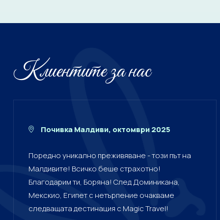
Клиентите за нас
Почивка Малдиви, октомври 2025
Поредно уникално преживяване - този път на
Малдивите! Всичко беше страхотно!
Благодарим ти, Боряна! След Доминикана,
Мекскио, Египет с нетърпение очакваме
следващата дестинация с Magic Travel!