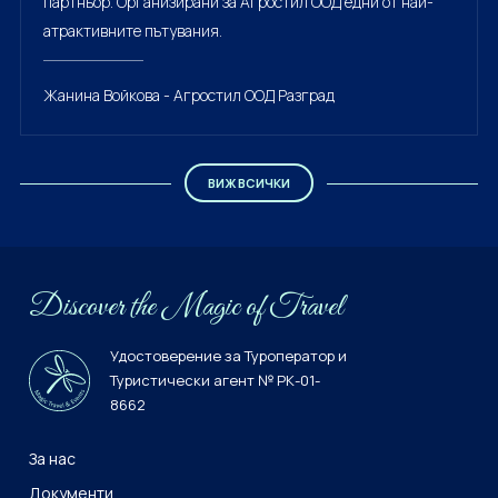
партньор. Организирани за Агростил ООД едни от най-
атрактивните пътувания.
Жанина Войкова - Агростил ООД Разград
ВИЖ ВСИЧКИ
Discover the Мagiс of Travel
Удостоверение за Туроператор и
Туристически агент № РК-01-
8662
За нас
Документи