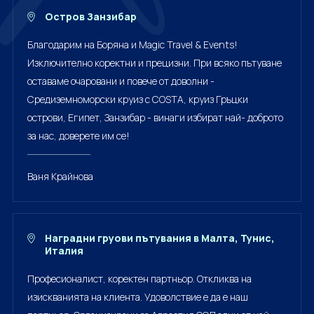
Остров Занзибар
Благодарим на Боряна и Magic Travel & Events!
Изключително коректни и прецизни. При всяко пътуване
оставаме очаровани и повече от доволни -
Средиземноморски круиз с COSTA, круиз Гръцки
острови, Египет, Занзибар - винаги избират най- доброто
за нас, доверете им се!
Ваня Крайнова
Наградни груови пътувания в Малта, Тунис,
Италия
Професионалист, коректен партньор. Откликва на
изискванията на клиента. Удоволствие е да е наш