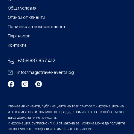
Общи условия
Отзиви от клиенти
Политика за поверителност
Партньори
Контакти
+359 887 857 412
info@magictravel-events.bg
Уважаеми клиенти, публикациите на този сайт са с информационна
и рекламна цел и е възможно поради динамиката на ценообразуване
да са допуснати неточности.
Информация, съгласно чл. 80 от Закона за Туризма може да получите
на посочените телефони и по имейл / в нашия офис.