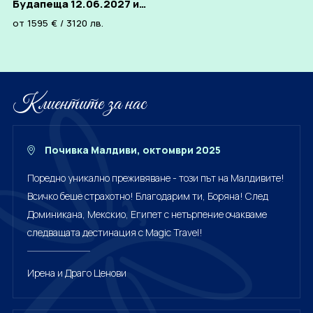
Будапеща 12.06.2027 и
04.09.2027
от
1595
€
/
3120
лв.
Клиентите за нас
Почивка Малдиви, октомври 2025
Поредно уникално преживяване - този път на Малдивите!
Всичко беше страхотно! Благодарим ти, Боряна! След
Доминикана, Мекскио, Египет с нетърпение очакваме
следващата дестинация с Magic Travel!
Ирена и Драго Ценови