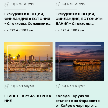
6 дни / 5 нощувки
6 дни / 5 нощувки
CORPORATE
Екскурзия в ШВЕЦИЯ,
Екскурзия в ШВЕЦИЯ,
ФИНЛАНДИЯ и ЕСТОНИЯ
ФИНЛАНДИЯ, ЕСТОНИЯ и
BULGARIA
– Стокхолм, Хелзинки и
ДАНИЯ – Стокхолм,
Талин, с включени 2
Хелзинки, Талин и
от
929
€
/
1817
лв.
от
929
€
/
1817
лв.
нощувки на круизен
Копенхаген, с включени
За нас
Документи
кораб! Със самолет и
2 нощувки на круизен
обслужване на
кораб! Със самолет и
Общи условия
Отзиви от клиенти
български език!
обслужване на
Политика за поверителност
Партньори
български език!
Контакти
ЗАПИТВАНЕ
8 дни / 7 нощувки
8 дни / 7 нощувки
ЕГИПЕТ – КРУИЗ ПО РЕКА
Коледа - Круиз по
НИЛ
стъпките на Фараоните
от Кайро с чартър от