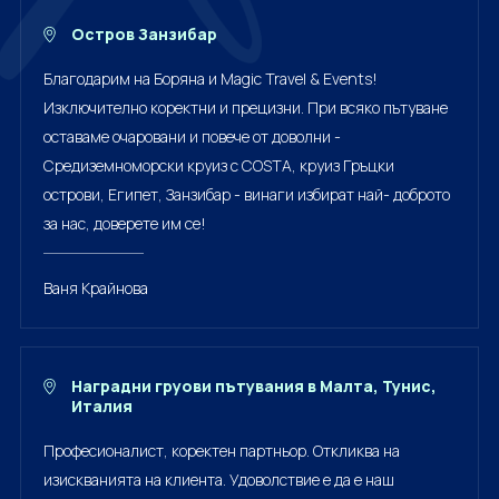
Остров Занзибар
Благодарим на Боряна и Magic Travel & Events!
Изключително коректни и прецизни. При всяко пътуване
оставаме очаровани и повече от доволни -
Средиземноморски круиз с COSTA, круиз Гръцки
острови, Египет, Занзибар - винаги избират най- доброто
за нас, доверете им се!
Ваня Крайнова
Наградни груови пътувания в Малта, Тунис,
Италия
Професионалист, коректен партньор. Откликва на
изискванията на клиента. Удоволствие е да е наш