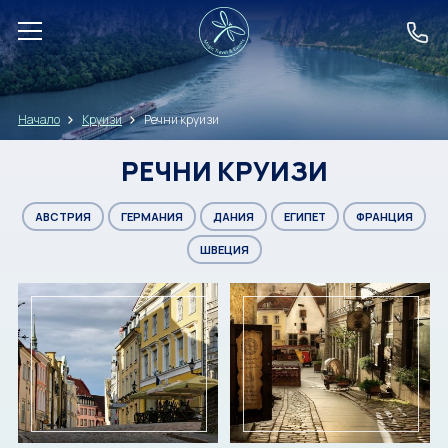
ДЕСТИНАЦИИ
Начало
Круизи
Речни круизи
ЕКЗОТИКА
РЕЧНИ КРУИЗИ
ПОЧИВКИ
АВСТРИЯ
ГЕРМАНИЯ
ДАНИЯ
ЕГИПЕТ
ФРАНЦИЯ
ЕКСКУРЗИИ
ШВЕЦИЯ
КРУИЗИ
TOP PICKS
LAST CHANCE
EVENTS