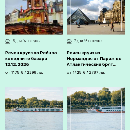
5 дни / 4 нощувки
7 дни / 6 нощувки
Речен круиз по Рейн за
Речен круиз из
коледните базари
Нормандия от Париж до
12.12.2026
Атлантическия бряг
26.09.2026
от
1175
€
/
2298
лв.
от
1425
€
/
2787
лв.