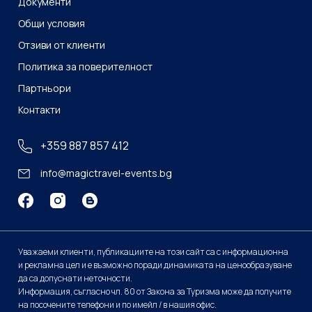
Документи
Общи условия
Отзиви от клиенти
Политика за поверителност
Партньори
Контакти
+359 887 857 412
info@magictravel-events.bg
Уважаеми клиенти, публикациите на този сайт са с информационна
и рекламна цел и е възможно поради динамиката на ценообразуване
да са допуснати неточности.
Информация, съгласно чл. 80 от Закона за Туризма може да получите
на посочените телефони и по имейл / в нашия офис.