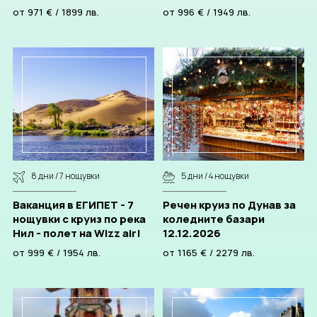
София
от
971
€
/
1899
лв.
от
996
€
/
1949
лв.
8 дни / 7 нощувки
5 дни / 4 нощувки
Ваканция в ЕГИПЕТ - 7
Речен круиз по Дунав за
нощувки с круиз по река
коледните базари
Нил - полет на Wizz air!
12.12.2026
от
999
€
/
1954
лв.
от
1165
€
/
2279
лв.