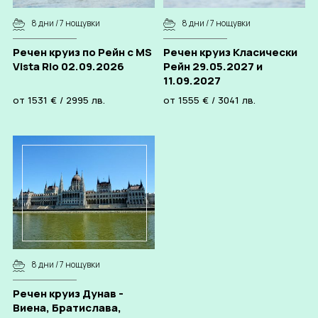
8 дни / 7 нощувки
8 дни / 7 нощувки
Речен круиз по Рейн с MS
Речен круиз Класически
Vista Rio 02.09.2026
Рейн 29.05.2027 и
11.09.2027
от
1531
€
/
2995
лв.
от
1555
€
/
3041
лв.
8 дни / 7 нощувки
Речен круиз Дунав -
Виена, Братислава,