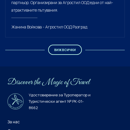
партньор. Организирани за Агростил ООД едни от най-
атрактивните пътувания.
Жанина Войкова - Агростил ООД Разград
ВИЖ ВСИЧКИ
Discover the Мagiс of Travel
Удостоверение за Туроператор и
Туристически агент № РК-01-
8662
За нас