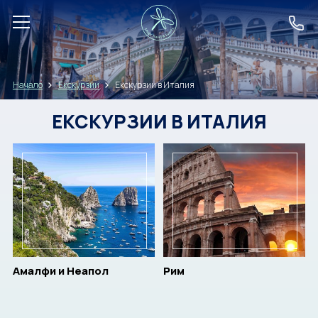
ДЕСТИНАЦИИ
Начало
Екскурзии
Екскурзии в Италия
ЕКЗОТИКА
ЕКСКУРЗИИ В ИТАЛИЯ
ПОЧИВКИ
ЕКСКУРЗИИ
КРУИЗИ
TOP PICKS
Амалфи и Неапол
Рим
LAST CHANCE
EVENTS