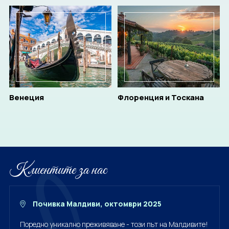
CORPORATE
BULGARIA
За нас
Документи
Общи условия
Отзиви от клиенти
Венеция
Флоренция и Тоскана
Политика за поверителност
Партньори
Контакти
ЗАПИТВАНЕ
Клиентите за нас
Почивка Малдиви, октомври 2025
Поредно уникално преживяване - този път на Малдивите!