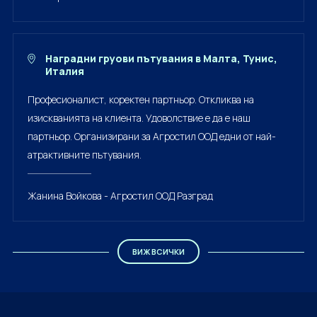
Наградни груови пътувания в Малта, Тунис,
Италия
Професионалист, коректен партньор. Откликва на
изискванията на клиента. Удоволствие е да е наш
партньор. Организирани за Агростил ООД едни от най-
атрактивните пътувания.
Жанина Войкова - Агростил ООД Разград
ВИЖ ВСИЧКИ