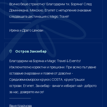
Всичко беше страхотно! Благодарим ти, Боряна! След
Доминикана, Мекскио, Египет с нетърпение очакваме
следващата дестинация с Magic Travel!
Ирена и Драго Ценови
Остров Занзибар
Благодарим на Боряна и Magic Travel & Events!
Изключително коректни и прецизни. При всяко пътуване
оставаме очаровани и повече от доволни -
Средиземноморски круиз с COSTA, круиз Гръцки
острови, Египет, Занзибар - винаги избират най- доброто
за нас, доверете им се!
Ваня Крайнова