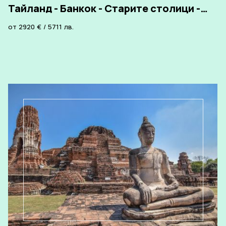
Тайланд - Банкок - Старите столици -
почивка на Пукет, от София
от
2920
€
/
5711
лв.