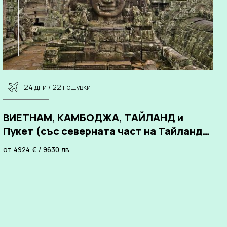
24 дни / 22 нощувки
ВИЕТНАМ, КАМБОДЖА, ТАЙЛАНД и
Пукет (със северната част на Тайланд) -
07.09.2026, 16.10.2026, 13.11.2026
от
4924
€
/
9630
лв.