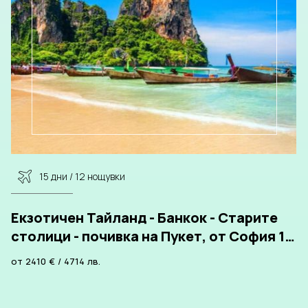
15 дни / 12 нощувки
Екзотичен Тайланд - Банкок - Старите
столици - почивка на Пукет, от София 12
нощувки
от
2410
€
/
4714
лв.