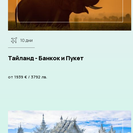
10 дни
Тайланд - Банкок и Пукет
от
1939
€
/
3792
лв.