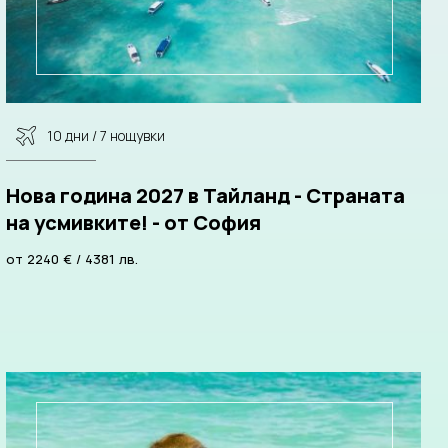
10 дни / 7 нощувки
Нова година 2027 в Тайланд - Страната
на усмивките! - от София
от
2240
€
/
4381
лв.