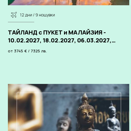
12 дни / 9 нощувки
ТАЙЛАНД с ПУКЕТ и МАЛАЙЗИЯ -
10.02.2027, 18.02.2027, 06.03.2027,
25.03.2027, 03.09.2027, 08.10.2027,
от
3745
€
/
7325
лв.
05.11.2027, 26.11.2027