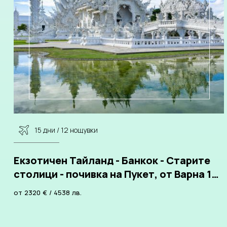
15 дни / 12 нощувки
Екзотичен Тайланд - Банкок - Старите
столици - почивка на Пукет, от Варна 12
нощувки
от
2320
€
/
4538
лв.