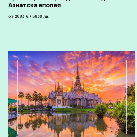
Азиатска епопея
от
2883
€
/
5639
лв.