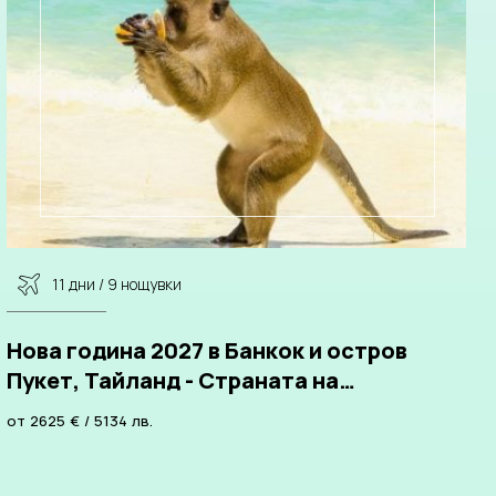
11 дни / 9 нощувки
Нова година 2027 в Банкок и остров
Пукет, Тайланд - Страната на
усмивките!
от
2625
€
/
5134
лв.