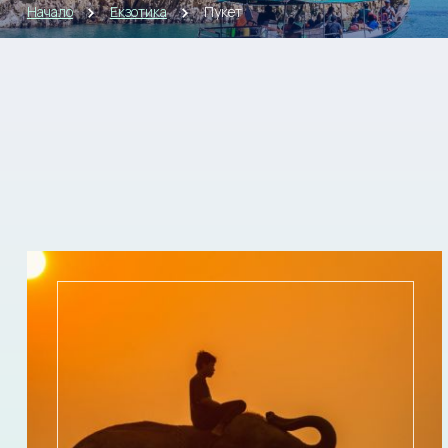
Начало
Екзотика
Пукет