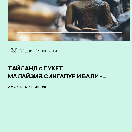
21 дни / 18 нощувки
ТАЙЛАНД с ПУКЕТ,
МАЛАЙЗИЯ,СИНГАПУР И БАЛИ -
03.09.2026, 09.10.2026, 06.11.2026,
от
4438
€
/
8680
лв.
26.11.2026