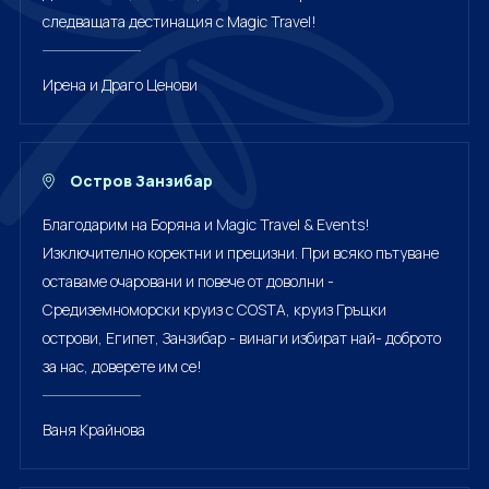
следващата дестинация с Magic Travel!
Ирена и Драго Ценови
Остров Занзибар
Благодарим на Боряна и Magic Travel & Events!
Изключително коректни и прецизни. При всяко пътуване
оставаме очаровани и повече от доволни -
Средиземноморски круиз с COSTA, круиз Гръцки
острови, Египет, Занзибар - винаги избират най- доброто
за нас, доверете им се!
Ваня Крайнова