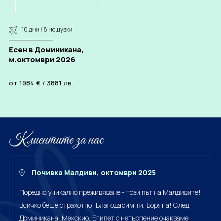
10 дни / 8 нощувки
Есен в Доминикана,
м.октомври 2026
от
1984
€
/
3881
лв.
Клиентите за нас
Почивка Малдиви, октомври 2025
Поредно уникално преживяване - този път на Малдивите!
Всичко беше страхотно! Благодарим ти, Боряна! След
Доминикана, Мекскио, Египет с нетърпение очакваме