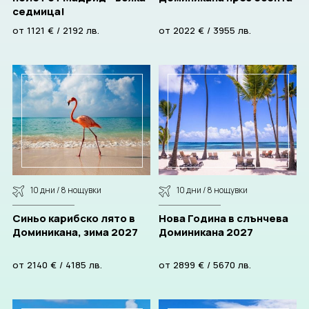
седмица!
CORPORATE
от
1121
€
/
2192
лв.
от
2022
€
/
3955
лв.
BULGARIA
За нас
Документи
Общи условия
Отзиви от клиенти
Политика за поверителност
Партньори
Контакти
10 дни / 8 нощувки
10 дни / 8 нощувки
ЗАПИТВАНЕ
Синьо карибско лято в
Нова Година в слънчева
Доминикана, зима 2027
Доминикана 2027
от
2140
€
/
4185
лв.
от
2899
€
/
5670
лв.