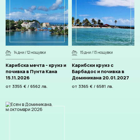
14 дни / 12 нощувки
15 дни / 13 нощувки
Карибска мечта - круиз и
Карибски круиз с
почивка в Пунта Кана
Барбадос и почивка в
15.11.2026
Доминикана 20.01.2027
от
3355
€
/
6562
лв.
от
3365
€
/
6581
лв.