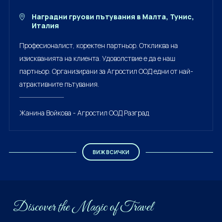
Наградни груови пътувания в Малта, Тунис,
Италия
Професионалист, коректен партньор. Откликва на
изискванията на клиента. Удоволствие е да е наш
партньор. Организирани за Агростил ООД едни от най-
атрактивните пътувания.
Жанина Войкова - Агростил ООД Разград
ВИЖ ВСИЧКИ
Discover the Мagiс of Travel