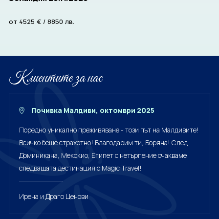
CORPORATE
от
4525
€
/
8850
лв.
BULGARIA
Клиентите за нас
За нас
Документи
Общи условия
Отзиви от клиенти
Политика за поверителност
Партньори
Почивка Малдиви, октомври 2025
Контакти
Поредно уникално преживяване - този път на Малдивите!
Всичко беше страхотно! Благодарим ти, Боряна! След
ЗАПИТВАНЕ
Доминикана, Мекскио, Египет с нетърпение очакваме
следващата дестинация с Magic Travel!
Ирена и Драго Ценови