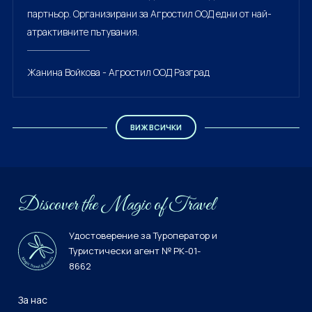
партньор. Организирани за Агростил ООД едни от най-
атрактивните пътувания.
Жанина Войкова - Агростил ООД Разград
ВИЖ ВСИЧКИ
Discover the Мagiс of Travel
Удостоверение за Туроператор и
Туристически агент № РК-01-
8662
За нас