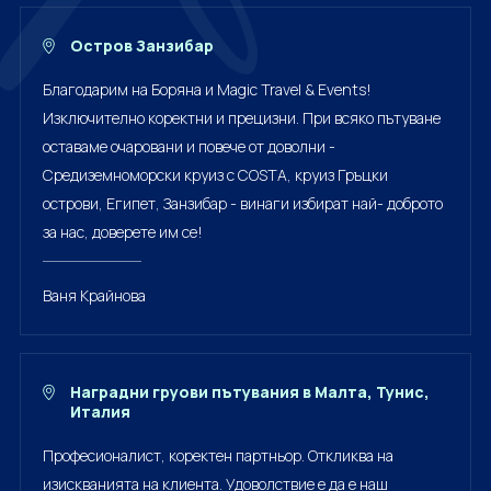
Остров Занзибар
Благодарим на Боряна и Magic Travel & Events!
Изключително коректни и прецизни. При всяко пътуване
оставаме очаровани и повече от доволни -
Средиземноморски круиз с COSTA, круиз Гръцки
острови, Египет, Занзибар - винаги избират най- доброто
за нас, доверете им се!
Ваня Крайнова
Наградни груови пътувания в Малта, Тунис,
Италия
Професионалист, коректен партньор. Откликва на
изискванията на клиента. Удоволствие е да е наш