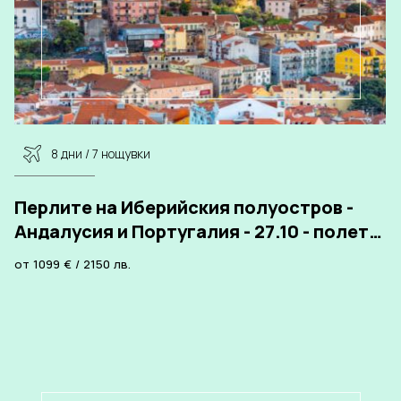
8 дни / 7 нощувки
Перлите на Иберийския полуостров -
Андалусия и Португалия - 27.10 - полет
от Варна - хотели
от
1099
€
/
2150
лв.