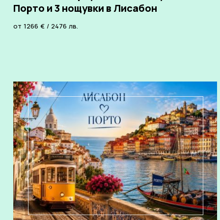
Порто и 3 нощувки в Лисабон
от
1266
€
/
2476
лв.