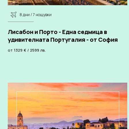
8 дни / 7 нощувки
Лисабон и Порто - Една седмица в
удивителната Португалия - от София
от
1329
€
/
2599
лв.