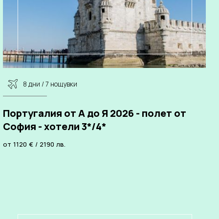
8 дни / 7 нощувки
Португалия от А до Я 2026 - полет от
София - хотели 3*/4*
от
1120
€
/
2190
лв.