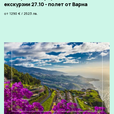
екскурзии 27.10 - полет от Варна
от
1290
€
/
2523
лв.