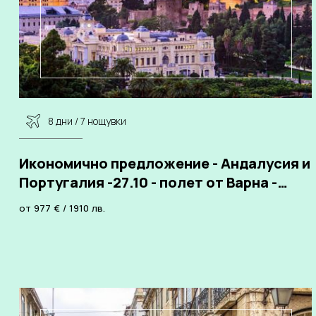
8 дни / 7 нощувки
Икономично предложение - Андалусия и
Португалия -27.10 - полет от Варна -
хотели 3*
от
977
€
/
1910
лв.