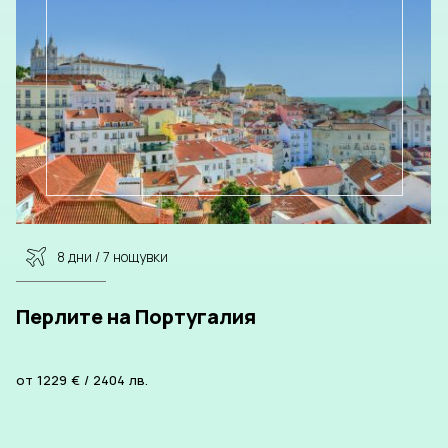
8 дни / 7 нощувки
Перлите на Португалия
от
1229
€
/
2404
лв.