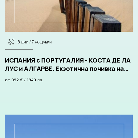
8 дни / 7 нощувки
ИСПАНИЯ с ПОРТУГАЛИЯ - КОCТА ДЕ ЛА
ЛУС и АЛГАРВЕ. Екзотична почивка на
най-хубавите плажове в Европа
от
992
€
/
1940
лв.