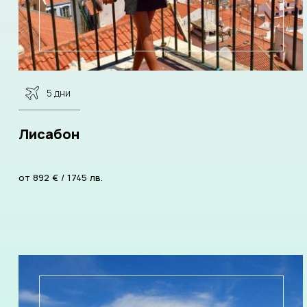
5 дни
Лисабон
от
892
€
/
1745
лв.