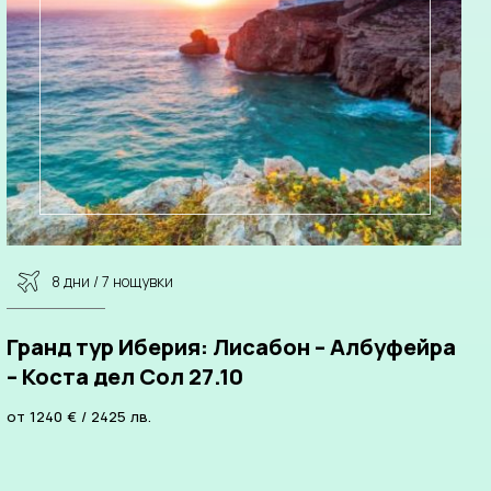
8 дни / 7 нощувки
Гранд тур Иберия: Лисабон – Албуфейра
– Коста дел Сол 27.10
от
1240
€
/
2425
лв.