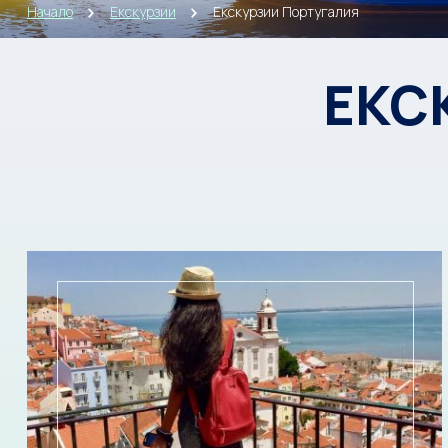
Начало
Екскурзии
Екскурзии Португалия
ЕКС