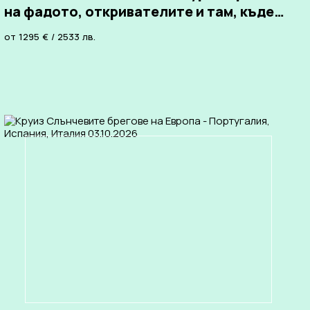
на фадото, откривателите и там, където
има 365 рецепти за приготвянето на
от
1295
€
/
2533
лв.
треска, полята с много вино!