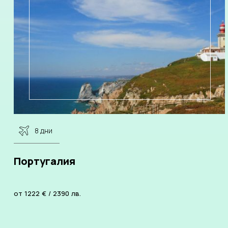
8 дни
Португалия
от
1222
€
/
2390
лв.