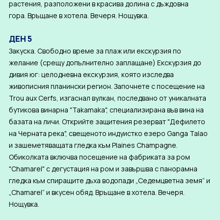
растения, разположени в красива долина с дъждовна
гора. Връщане в хотела. Вечеря. Нощувка.
ДЕН 5
Закуска. Свободно време за плаж или екскурзия по
желание (срещу допълнително заплащане) Екскурзия до
дивия юг: целодневна екскурзия, която изследва
живописния планински регион. Започнете с посещение на
Trou aux Cerfs, изгаснал вулкан, последвано от уникалната
бутикова винарна "Takamaka", специализирана във вина на
базата на личи. Открийте защитения резерват "Дефилето
на Черната река", свещеното индуистко езеро Ganga Talao
и зашеметяващата гледка към Plaines Champagne.
Обиколката включва посещение на фабриката за ром
"Chamarel" с дегустация на ром и завършва с панорамна
гледка към спиращите дъха водопади „Седемцветна земя“ и
„Chamarel“ и вкусен обяд. Връщане в хотела. Вечеря.
Нощувка.