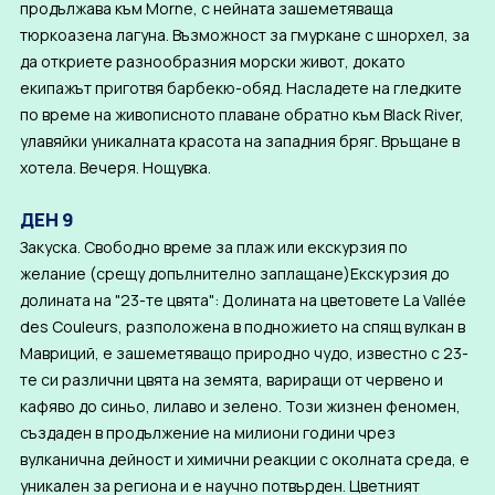
продължава към Morne, с нейната зашеметяваща
тюркоазена лагуна. Възможност за гмуркане с шнорхел, за
да откриете разнообразния морски живот, докато
екипажът приготвя барбекю-обяд. Насладете на гледките
по време на живописното плаване обратно към Black River,
улавяйки уникалната красота на западния бряг. Връщане в
хотела. Вечеря. Нощувка.
ДЕН 9
Закуска. Свободно време за плаж или екскурзия по
желание (срещу допълнително заплащане)Екскурзия до
долината на "23-те цвята": Долината на цветовете La Vallée
des Couleurs, разположена в подножието на спящ вулкан в
Мавриций, е зашеметяващо природно чудо, известно с 23-
те си различни цвята на земята, вариращи от червено и
кафяво до синьо, лилаво и зелено. Този жизнен феномен,
създаден в продължение на милиони години чрез
вулканична дейност и химични реакции с околната среда, е
уникален за региона и е научно потвърден. Цветният