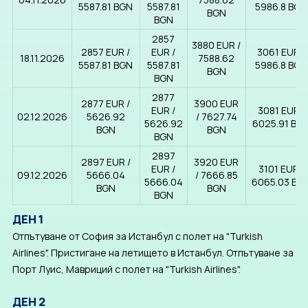
5587.81 BGN
5587.81
5986.8 BGN
BGN
BGN
2857
3880 EUR ∕
2857 EUR ∕
EUR ∕
3061 EUR ∕
18.11.2026
7588.62
5587.81 BGN
5587.81
5986.8 BGN
BGN
BGN
2877
2877 EUR ∕
3900 EUR
EUR ∕
3081 EUR ∕
02.12.2026
5626.92
∕ 7627.74
5626.92
6025.91 BG
BGN
BGN
BGN
2897
2897 EUR ∕
3920 EUR
EUR ∕
3101 EUR ∕
09.12.2026
5666.04
∕ 7666.85
5666.04
6065.03 BG
BGN
BGN
BGN
ДЕН 1
Отпътуване от София за Истанбул с полет на "Turkish
Airlines". Пристигане на летището в Истанбул. Отпътуване за
Порт Луис, Мавриций с полет на "Turkish Airlines".
ДЕН 2