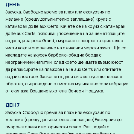
ДЕН 6
Закуска. Свободно време за плаж или екскурзия по
желание (срещу допълнително заплащане) Круиз с
катамаран до Ile aux Cerfs: Качете се на круиз с катамаран
до Ile aux Cerfs, включващ посещение на зашеметяващите
водопади на река Grand, гмуркане с шнорхел в кристално
чисти води и опознаване на оживения морски живот. Ще се
насладите на вкусен барбекю-обяд на борда с
неограничени напитки, след което ще имате възможност
да релаксирате на плажове на Ile aux Cerfs или опитайте
водни спортове. Завършете деня си с вълнуващо плаване
обратно, съпроводено от местна музика и весели вибрации
от екипажа. Връщане в хотела. Вечеря. Нощувка.
ДЕН 7
Закуска. Свободно време за плаж или екскурзия по
желание (срещу допълнително заплащане)Екскурзия до
очарователния и исторически север: Разгледайте
столицата Порт Луис, започвайки с оживения бряг на