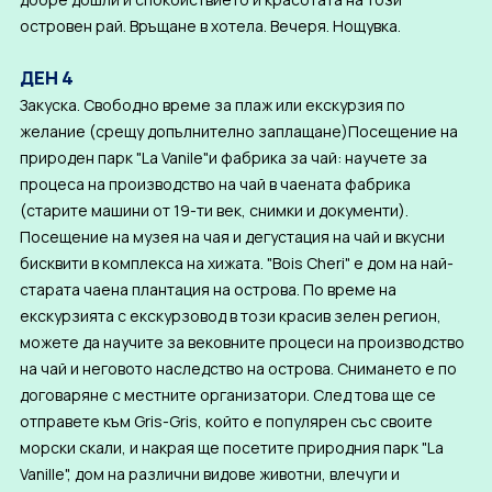
островен рай. Връщане в хотела. Вечеря. Нощувка.
ДЕН 4
Закуска. Свободно време за плаж или екскурзия по
желание (срещу допълнително заплащане)Посещение на
природен парк "La Vanile"и фабрика за чай: научете за
процеса на производство на чай в чаената фабрика
(старите машини от 19-ти век, снимки и документи).
Посещение на музея на чая и дегустация на чай и вкусни
бисквити в комплекса на хижата. "Bois Cheri" е дом на най-
старата чаена плантация на острова. По време на
екскурзията с екскурзовод в този красив зелен регион,
можете да научите за вековните процеси на производство
на чай и неговото наследство на острова. Снимането е по
договаряне с местните организатори. След това ще се
отправете към Gris-Gris, който е популярен със своите
морски скали, и накрая ще посетите природния парк "La
Vanille", дом на различни видове животни, влечуги и