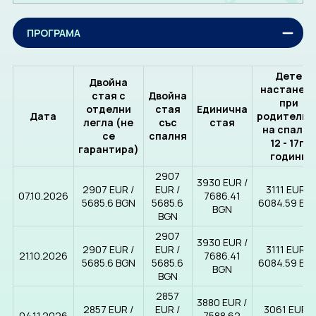
ПРОГРАМА
Дете
Двойна
настанен
стая с
Двойна
при
отделни
стая
Единична
Дата
родителит
легла (не
със
стая
на спалня
се
спалня
12 - 17г.
гарантира)
години
2907
3930 EUR ∕
2907 EUR ∕
EUR ∕
3111 EUR ∕
07.10.2026
7686.41
5685.6 BGN
5685.6
6084.59 BG
BGN
BGN
2907
3930 EUR ∕
2907 EUR ∕
EUR ∕
3111 EUR ∕
21.10.2026
7686.41
5685.6 BGN
5685.6
6084.59 BG
BGN
BGN
2857
3880 EUR ∕
2857 EUR ∕
EUR ∕
3061 EUR ∕
04.11.2026
7588.62