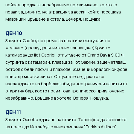
пейзаж предлага незабравимо преживяване, което го
прави задължителна атракция за всеки, който посещава
Мавриций. Връщане в хотела. Вечеря. Нощувка.
ДЕН 10
Закуска. Свободно време за плаж или екскурзия по
желание (срещу допълнително заплащане)Круиз с
катамаран до Ilot Gabriel: отпътуване от Grand Bay в 9:00 ч.
сутринта с катамаран, плаващ за Ilot Gabriel, зашеметяващ
остров с бели пясъчни плажове, жизнени коралови рифове
и пъстър морски живот. Отпуснете се, докато се
наслаждавате на барбекю-обяд и неограничени напитки от
открития бар, което прави това тропическо приключение
незабравимо. Връщане в хотела. Вечеря. Нощувка.
ДЕН 11
Закуска. Освобождаване на стаите. Трансфер до летището
за полет до Истанбул с авиокомпания "Turkish Airlines".