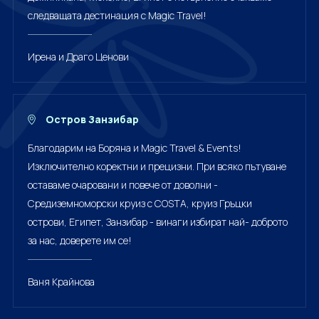
следващата дестинация с Magic Travel!
Ирена и Драго Ценови
Остров Занзибар
Благодарим на Боряна и Magic Travel & Events!
Изключително коректни и прецизни. При всяко пътуване
оставаме очаровани и повече от доволни -
Средиземноморски круиз с COSTA, круиз Гръцки
острови, Египет, Занзибар - винаги избират най- доброто
за нас, доверете им се!
Ваня Крайнова