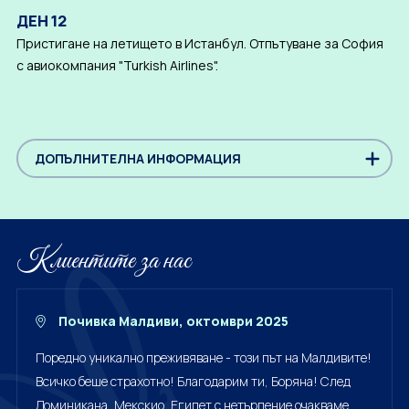
ДЕН 12
Пристигане на летището в Истанбул. Отпътуване за София
с авиокомпания "Turkish Airlines".
ДОПЪЛНИТЕЛНА ИНФОРМАЦИЯ
Клиентите за нас
Почивка Малдиви, октомври 2025
Поредно уникално преживяване - този път на Малдивите!
Всичко беше страхотно! Благодарим ти, Боряна! След
Доминикана, Мекскио, Египет с нетърпение очакваме