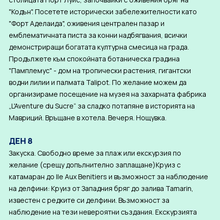
"Кодън". Посетете исторически забележителности като
"Форт Аделаида", оживения централен пазар и
емблематичната писта за конни надбягвания, всички
демонстриращи богатата културна смесица на града.
Продължете към спокойната ботаническа градина
"Памплемус" - дом на тропически растения, гигантски
водни лилии и палмата Talipot. По желание можем да
организираме посещение на музея на захарната фабрика
„L'Aventure du Sucre“ за сладко потапяне в историята на
Мавриций. Връщане в хотела. Вечеря. Нощувка.
ДЕН 8
Закуска. Свободно време за плаж или екскурзия по
желание (срещу допълнително заплащане)Круиз с
катамаран до Ile Aux Benitiers и възможност за наблюдение
на делфини: Круиз от Западния бряг до залива Tamarin,
известен с редките си делфини. Възможност за
наблюдение на тези невероятни създания. Екскурзията