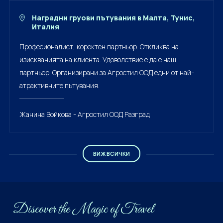
Наградни груови пътувания в Малта, Тунис,
Италия
Професионалист, коректен партньор. Откликва на
изискванията на клиента. Удоволствие е да е наш
партньор. Организирани за Агростил ООД едни от най-
атрактивните пътувания.
Жанина Войкова - Агростил ООД Разград
ВИЖ ВСИЧКИ
Discover the Мagiс of Travel