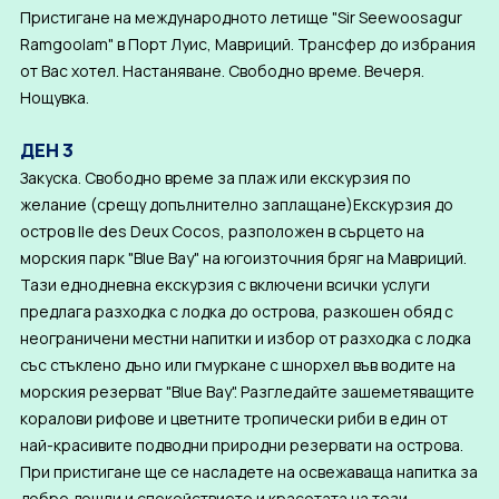
Пристигане на международното летище "Sir Seewoosagur
Ramgoolam" в Порт Луис, Мавриций. Трансфер до избрания
от Вас хотел. Настаняване. Свободно време. Вечеря.
Нощувка.
ДЕН 3
Закуска. Свободно време за плаж или екскурзия по
желание (срещу допълнително заплащане)Екскурзия до
остров Ile des Deux Cocos, разположен в сърцето на
морския парк "Blue Bay" на югоизточния бряг на Мавриций.
Тази еднодневна екскурзия с включени всички услуги
предлага разходка с лодка до острова, разкошен обяд с
неограничени местни напитки и избор от разходка с лодка
със стъклено дъно или гмуркане с шнорхел във водите на
морския резерват "Blue Bay". Разгледайте зашеметяващите
коралови рифове и цветните тропически риби в един от
най-красивите подводни природни резервати на острова.
При пристигане ще се насладете на освежаваща напитка за
добре дошли и спокойствието и красотата на този