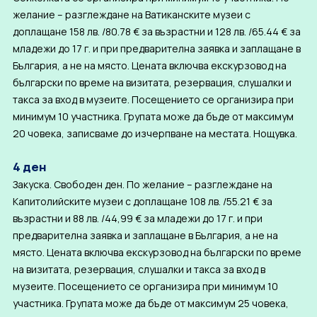
желание – разглеждане на Ватиканските музеи с
доплащане 158 лв. /80.78 € за възрастни и 128 лв. /65.44 € за
младежи до 17 г. и при предварителна заявка и заплащане в
България, а не на място. Цената включва екскурзовод на
български по време на визитата, резервация, слушалки и
такса за вход в музеите. Посещението се организира при
минимум 10 участника. Групата може да бъде от максимум
20 човека, записваме до изчерпване на местата. Нощувка.
4 ден
Закуска. Свободен ден. По желание – разглеждане на
Капитолийските музеи с доплащане 108 лв. /55.21 € за
възрастни и 88 лв. /44,99 € за младежи до 17 г. и при
предварителна заявка и заплащане в България, а не на
място. Цената включва екскурзовод на български по време
на визитата, резервация, слушалки и такса за вход в
музеите. Посещението се организира при минимум 10
участника. Групата може да бъде от максимум 25 човека,