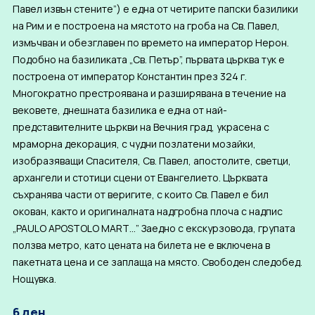
Павел извън стените”) е една от четирите папски базилики
на Рим и е построена на мястото на гроба на Св. Павел,
измъчван и обезглавен по времето на император Нерон.
Подобно на базиликата „Св. Петър”, първата църква тук е
построена от император Константин през 324 г.
Многократно престроявана и разширявана в течение на
вековете, днешната базилика е една от най-
представителните църкви на Вечния град, украсена с
мраморна декорация, с чудни позлатени мозайки,
изобразяващи Спасителя, Св. Павел, апостолите, светци,
архангели и стотици сцени от Евангелието. Църквата
съхранява части от веригите, с които Св. Павел е бил
окован, както и оригиналната надгробна плоча с надпис
„PAULO APOSTOLO MART…” Заедно с екскурзовода, групата
ползва метро, като цената на билета не е включена в
пакетната цена и се заплаща на място. Свободен следобед.
Нощувка.
6 ден