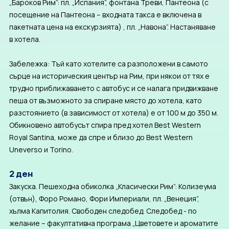
„Бароков Рим”: пл. „Испания”, фонтана Треви, Пантеона (с
посещение на Пантеона – входната такса е включена в
пакетната цена на екскурзията) , пл. „Навона”. Настаняване
в хотела.
Забележка: Тъй като хотелите са разположени в самото
сърце на историческия център на Рим, при някои от тях е
трудно приближаването с автобус и се налага придвижване
пеша от възможното за спиране място до хотела, като
разстоянието (в зависимост от хотела) е от 100 м до 350 м.
Обикновено автобусът спира пред хотел Best Western
Royal Santina, може да спре и близо до Best Western
Uneverso и Torino.
2 ден
Закуска. Пешеходна обиколка „Класически Рим”: Колизеума
(отвън), Форо Романо, Фори Империали, пл. „Венеция”,
хълма Капитолия. Свободен следобед. Следобед - по
желание – факултативна програма „Цветовете и ароматите