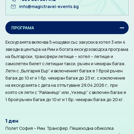
info@magictravel-events.bg
ПРОГРАМА
Екскурзията включва 5 нощувки със закуски в хотел 3 или 4
звезди в центъра на Рим и богата екскурзоводска програма
на български, трансфери летище – хотел – летище и
самолетен билет с летищни такси, ръчен и чекиран багаж.
Лети с „България Еър” и включеният багаж е 1 брой ръчен
багаж до 10 кг и 1 бр. чекиран багаж до 23 кг, с изключение
на екскурзията с дата на отпътуване 29.04.2026 г., при
която се лети с “Райанеър” или „Уизеър“ с включен багаж е
1 брой ръчен багаж до 10 кг и 1 бр. чекиран багаж до 20 кг.
1 ден
Полет София – Рим. Трансфер. Пешеходна обиколка