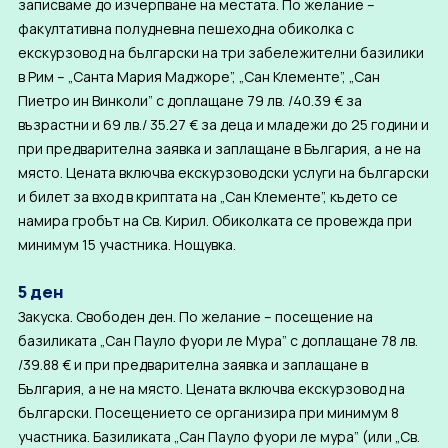
записваме до изчерпване на местата. По жeлание –
факултативна полудневна пешеходна обиколка с
екскурзовод на български на три забележителни базилики
в Рим – „Санта Мария Маджоре”, „Сан Клементе”, „Сан
Пиетро ин Винколи” с доплащане 79 лв. /40.39 € за
възрастни и 69 лв./ 35.27 € за деца и младежи до 25 години и
при предварителна заявка и заплащане в България, а не на
място. Цената включва екскурзоводски услуги на български
и билет за вход в криптата на „Сан Клементе”, където се
намира гробът на Св. Кирил. Обиколката се провежда при
минимум 15 участника. Нощувка.
5 ден
Закуска. Свободен ден. По желание – посещение на
базиликата „Сан Пауло фуори ле Мура” с доплащане 78 лв.
/39.88 € и при предварителна заявка и заплащане в
България, а не на място. Цената включва екскурзовод на
български. Посещението се организира при минимум 8
участника. Базиликата „Сан Пауло фуори ле мура” (или „Св.