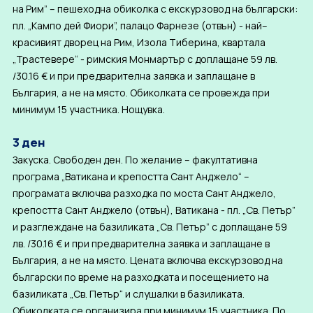
на Рим” – пешеходна обиколка с екскурзовод на български:
пл. „Кампо дей Фиори”, палацо Фарнезе (отвън) - най–
красивият дворец на Рим, Изола Тиберина, квартала
„Трастевере“ - римския Монмартър с доплащане 59 лв.
/30.16 € и при предварителна заявка и заплащане в
България, а не на място. Обиколката се провежда при
минимум 15 участника. Нощувка.
3 ден
Закуска. Свободен ден. По желание – факултативна
програма „Ватикана и крепостта Сант Анджело“ –
програмата включва разходка по моста Сант Анджело,
крепостта Сант Анджело (отвън), Ватикана - пл. „Св. Петър”
и разглеждане на базиликата „Св. Петър” с доплащане 59
лв. /30.16 € и при предварителна заявка и заплащане в
България, а не на място. Цената включва екскурзовод на
български по време на разходката и посещението на
базиликата „Св. Петър“ и слушалки в базиликата.
Обиколката се организира при минимум 15 участника. По