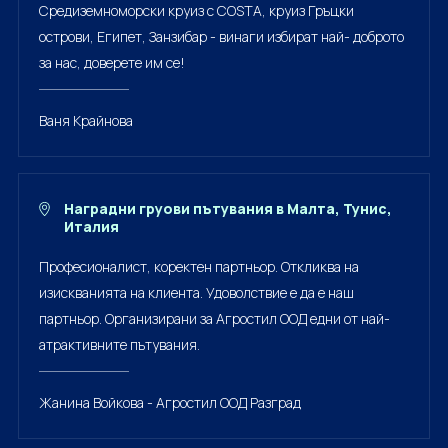
Средиземноморски круиз с COSTA, круиз Гръцки
острови, Египет, Занзибар - винаги избират най- доброто
за нас, доверете им се!
Ваня Крайнова
Наградни груови пътувания в Малта, Тунис,
Италия
Професионалист, коректен партньор. Откликва на
изискванията на клиента. Удоволствие е да е наш
партньор. Организирани за Агростил ООД едни от най-
атрактивните пътувания.
Жанина Войкова - Агростил ООД Разград