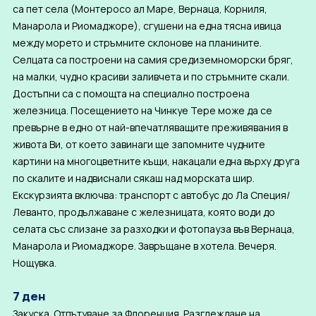
са пет села (Монтеросо ал Маре, Вернаца, Корниля,
Манарола и Риомаджоре), сгушени на една тясна ивица
между морето и стръмните склонове на планините.
Селцата са построени на самия средиземноморски бряг,
на малки, чудно красиви заливчета и по стръмните скали.
Достъпни са с помощта на специално построена
железница. Посещението на Чинкуе Тере може да се
превърне в едно от най-впечатляващите преживявания в
живота Ви, от което завинаги ще запомните чудните
картини на многоцветните къщи, накацали една върху друга
по скалите и надвиснали сякаш над морската шир.
Екскурзията включва: транспорт с автобус до Ла Специя/
Леванто, продължаване с железницата, която води до
селата със слизане за разходки и фотопауза във Вернаца,
Манарола и Риомаджоре. Завръщане в хотела. Вечеря.
Нощувка.
7 ден
Закуска. Отпътуване за Флоренция. Разглеждане на