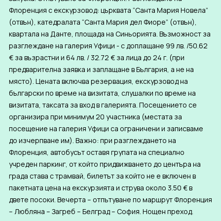
Флоренция с екскурзовод: църквата “Санта Мария Новела”
(отвън), катедралата “Санта Мария дел Фиорe” (отвън),
квартала на Данте, площада на Синьорията. Възможност за
разглеждане на галерия Уфици - с доплащане 99 лв. /50.62
€ за възрастни и 64 лв. / 32.72 € за лица до 24 г. (при
предварителна заявка и заплащане в България, а не на
място). Цената включва резервация, екскурзовод на
български по време на визитата, слушалки по време на
визитата, таксата за вход в галерията. Посещението се
организира при минимум 20 участника (местата за
посещение на галерия Уфици са ограничени и записваме
до изчерпване им). Важно: при разглеждането на
Флоренция, автобусът оставя групата на специално
учреден паркинг, от който придвижването до центъра на
града става с трамвай, билетът за който не е включен в
пакетната цена на екскурзията и струва около 3.50 € в
двете посоки. Вечерта – отпътуване по маршрут Флоренция
– Любляна – Загреб – Белград – София. Нощен преход.