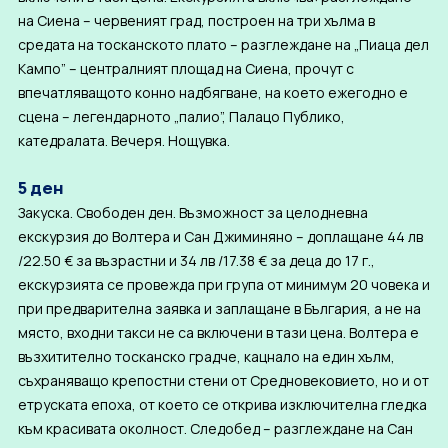
на Сиена – червеният град, построен на три хълма в
средата на тосканското плато – разглеждане на „Пиаца дел
Кампо” – централният площад на Сиена, прочут с
впечатляващото конно надбягване, на което ежегодно e
сцена – легендарното „палио”, Палацо Публико,
катедралата. Вечеря. Нощувка.
5 ден
Закуска. Свободен ден. Възможност за целодневна
екскурзия до Волтера и Сан Джиминяно – доплащане 44 лв
/22.50 € за възрастни и 34 лв /17.38 € за деца до 17 г.,
екскурзията се провежда при група от минимум 20 човека и
при предварителна заявка и заплащане в България, а не на
място, входни такси не са включени в тази цена. Волтера е
възхитително тосканско градче, кацнало на един хълм,
съхраняващо крепостни стени от Средновековието, но и от
етруската епоха, от което се открива изключителна гледка
към красивата околност. Следобед – разглеждане на Сан