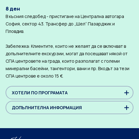
8 ден
В късния следобед - пристигане на Централна автогара
София, сектор 43. Трансфер до „Шел“ Пазарджик и
Пловдив.
Забележка: Клиентите, които не желаят да се включват в
допълнителните екскурзии, могат да посещават някой от
СПА центровете на града, които разполагат с големи
минерални басейни, тангентори, вани и пр. Входът за тези
СПА центрове е около 15 €.
ХОТЕЛИ ПО ПРОГРАМАТА
ДОПЪЛНИТЕЛНА ИНФОРМАЦИЯ