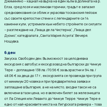
Джиминяно – кацнал на върха на един хълм в долината на р.
Елза, сред лозя и маслинови горички, градът е запазил
средновековния си облик и украсява тосканския пейзаж
със своите крепостни стени и с легендарните си 14
каменни кули, устремили към небето стройните си силуети
– разглеждане на „Пиаца де ла Чистерна”, „Пиаца дел
Дуомо”, катедралата „Санта Мария Асунта”. Вечеря.
Нощувка.
6 ден
Закуска. Свободен ден. Възможност за целoдневна
екскурзия с автобус и екскурзовод на български до Чинкуе
Тере – доплащане 138 лв. /70.56 € за възрастни и 94 лв. /
48.06 € за деца до 17 г., екскурзията се провежда при група
от минимум 20 човека и при предварителна заявка и
заплащане в България, а не на място, входни такси не са
включени в тази цена, но е включен билет за железницата
от Ла Специя или Леванто до Чинкуе Терре. Чинкуе Тере е
едно от най-красивите места на Лигурската ривиера – това