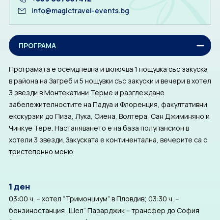
info@magictravel-events.bg
ПРОГРАМА
Програмата е осемдневна и включва 1 нощувка със закуска
в района на Загреб и 5 нощувки със закуски и вечери в хотел
3 звезди в Монтекатини Терме и разглеждане
забележителностите на Падуа и Флоренция, факултативни
екскурзии до Пиза, Лука, Сиена, Волтера, Сан Джиминяно и
Чинкуе Тере. Настаняването е на база полупансион в
хотели 3 звезди. Закуската е континентална, вечерите са с
тристепенно меню.
1 ден
03:00 ч. – хотел “Тримонциум” в Пловдив; 03:30 ч. –
бензиностанция „Шел“ Пазарджик – трансфер до София