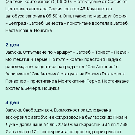
(за тези, които желаят); 06:00 ч. – отпътуване от София от
Централна автогара София, сектор 43. Качването в
автобуса започва в 05:30 ч. Отпътуване по маршрут София
– Белград - Загреб. Вечерта – пристигане в хотела в Загреб.
Настаняване. Нощувка.
2 ден
Закуска. Отпътуване по маршрут – Загреб – Триест – Падуа -
Монтекатини Терме. По пътя – кратък престой в Падуа с
разглеждане на центъра на града – пл. “Сан Антонио” с
базиликата “Сан Антонио”, статуята на Еразмо Гатамелата.
Привечер – пристигане в Монтекатини Терме. Настаняване
в хотела. Вечеря. Нощувка.
3 ден
Закуска. Свободен ден. Възможност за целодневна
екскурзия с автобус и екскурзовод на български до Пиза и
Лука – доплащане 44 лв. /22.50 € за възрастни и 34 лв /17.38
€ за деца до 17 г., екскурзията се провежда при група от