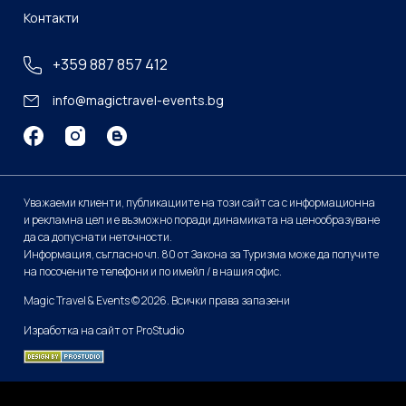
Контакти
+359 887 857 412
info@magictravel-events.bg
Уважаеми клиенти, публикациите на този сайт са с информационна
и рекламна цел и е възможно поради динамиката на ценообразуване
да са допуснати неточности.
Информация, съгласно чл. 80 от Закона за Туризма може да получите
на посочените телефони и по имейл / в нашия офис.
Magic Travel & Events © 2026. Всички права запазени
Изработка на сайт от ProStudio