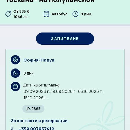
От 535
€
CORPORATE
Автобус
8 дни
1046
лв.
BULGARIA
ЗАПИТВАНЕ
За нас
Документи
Общи условия
Отзиви от клиенти
София-Падуа
Политика за поверителност
Партньори
Контакти
8 дни
Дати на отпътуване
ЗАПИТВАНЕ
09.09.2026 г.,
19.09.2026 г.,
03.10.2026 г.,
15.10.2026 г.
ID: 2865
За контакти и резервации
+359 887857412