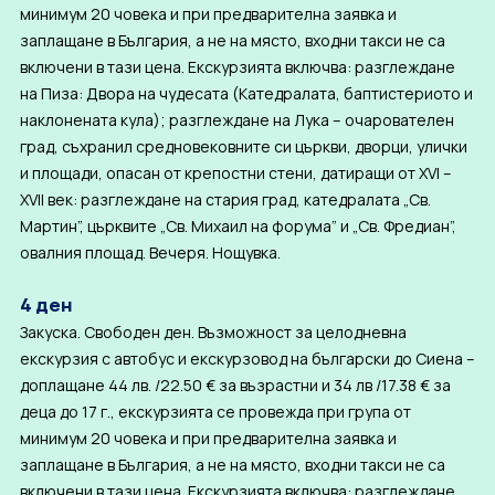
минимум 20 човека и при предварителна заявка и
заплащане в България, а не на място, входни такси не са
включени в тази цена. Екскурзията включва: разглеждане
на Пиза: Двора на чудесата (Катедралата, баптистериото и
наклонената кула); разглеждане на Лука – очарователен
град, съхранил средновековните си църкви, дворци, улички
и площади, опасан от крепостни стени, датиращи от XVI –
XVII век: разглеждане на стария град, катедралата „Св.
Мартин”, църквите „Св. Михаил на форума” и „Св. Фредиан”,
овалния площад. Вечеря. Нощувка.
4 ден
Закуска. Свободен ден. Възможност за целодневна
екскурзия с автобус и екскурзовод на български до Сиена –
доплащане 44 лв. /22.50 € за възрастни и 34 лв /17.38 € за
деца до 17 г., екскурзията се провежда при група от
минимум 20 човека и при предварителна заявка и
заплащане в България, а не на място, входни такси не са
включени в тази цена. Екскурзията включва: разглеждане