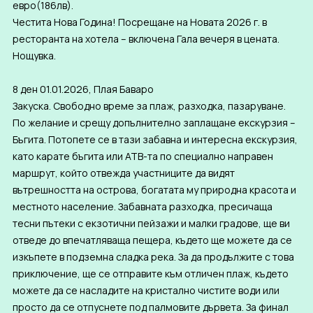
евро(186лв).
Честита Нова Година! Посрещане на Новата 2026 г. в
ресторанта на хотела – включена Гала вечеря в цената.
Нощувка.
8 ден 01.01.2026, Плая Баваро
Закуска. Свободно време за плаж, разходка, пазаруване.
По желание и срещу допълнително заплащане екскурзия –
Бъгита. Потопете се в тази забавна и интересна екскурзия,
като карате бъгита или АТВ-та по специално направен
маршрут, който отвежда участниците да видят
вътрешността на острова, богатата му природна красота и
местното население. Забавната разходка, пресичаща
тесни пътеки с екзотични пейзажи и малки градове, ще ви
отведе до впечатляваща пещера, където ще можете да се
изкъпете в подземна сладка река. За да продължите с това
приключение, ще се отправите към отличен плаж, където
можете да се насладите на кристално чистите води или
просто да се отпуснете под палмовите дървета. За финал