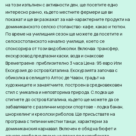
на този изпълнен с активности ден, ще посетите едно
интересно ранчо, където местните фермери ще ви
покажат и ще ви разкажат за най-характерните продукти на
доминиканското селско стопанство: кафе, какао и тютюн.
По време на училищния сезон ще можете да посетите и
селскостопанското начално училище, което се
спонсорира от този вид обиколки. Включва: трансфер,
екскурзовод,предпазни каски, вода и снаксове
Времетраене: приблизително 3 часа Цена: 95 евро Или
Екскурзия до остров Каталина. Екскурзията започва с
обиколка в селището Алтос де Чавон, градът на
художниците и занаятчиите, построен в средновековен
стил с уникална и неповторима природа. С лодка ще
стигнете до остров Каталина, където ще можете да се
забавлявате с различни морски спортове - лодка банан,
шнорхелинг и креолски риболов. Ще присъствате на
програма с типични местни танци, характерни за
доминиканския карнавал. Включен е обяд на бюфет и
отново свободно време на плажа под карибското