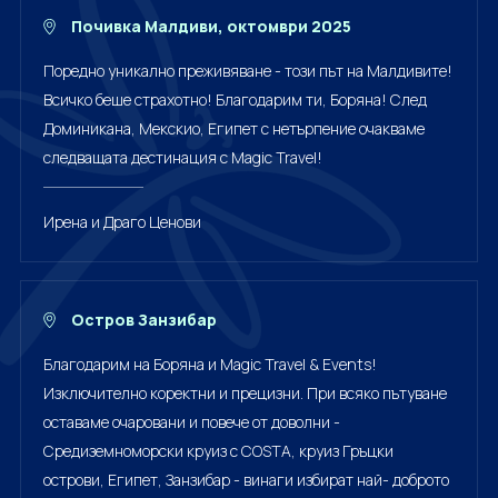
Почивка Малдиви, октомври 2025
Поредно уникално преживяване - този път на Малдивите!
Всичко беше страхотно! Благодарим ти, Боряна! След
Доминикана, Мекскио, Египет с нетърпение очакваме
следващата дестинация с Magic Travel!
Ирена и Драго Ценови
Остров Занзибар
Благодарим на Боряна и Magic Travel & Events!
Изключително коректни и прецизни. При всяко пътуване
оставаме очаровани и повече от доволни -
Средиземноморски круиз с COSTA, круиз Гръцки
острови, Египет, Занзибар - винаги избират най- доброто