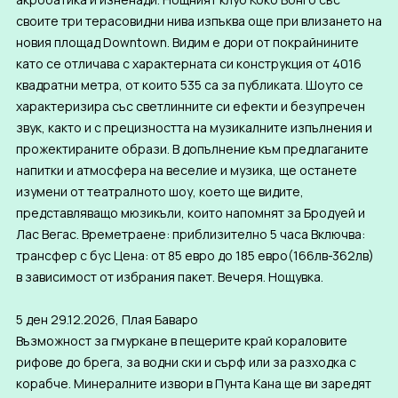
своите три терасовидни нива изпъква още при влизането на
новия площад Downtown. Видим е дори от покрайнините
като се отличава с характерната си конструкция от 4016
квадратни метра, от които 535 са за публиката. Шоуто се
характеризира със светлинните си ефекти и безупречен
звук, както и с прецизността на музикалните изпълнения и
прожектираните образи. В допълнение към предлаганите
напитки и атмосфера на веселие и музика, ще останете
изумени от театралното шоу, което ще видите,
представляващо мюзикъли, които напомнят за Бродуей и
Лас Вегас. Времетраене: приблизително 5 часа Включва:
трансфер с бус Цена: от 85 евро до 185 евро(166лв-362лв)
в зависимост от избрания пакет. Вечеря. Нощувка.
5 ден 29.12.2026, Плая Баваро
Възможност за гмуркане в пещерите край кораловите
рифове до брега, за водни ски и сърф или за разходка с
корабче. Минералните извори в Пунта Кана ще ви заредят