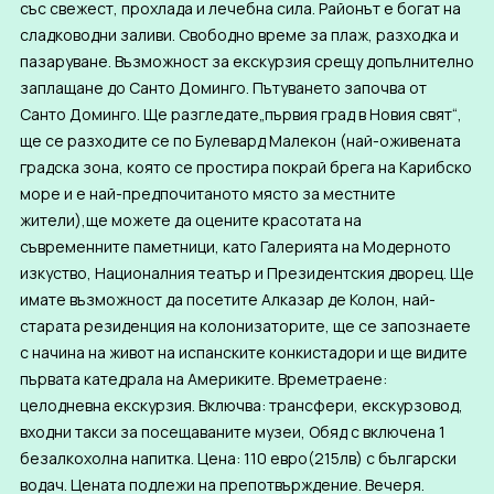
със свежест, прохлада и лечебна сила. Районът е богат на
сладководни заливи. Свободно време за плаж, разходка и
пазаруване. Възможност за екскурзия срещу допълнително
заплащане до Санто Доминго. Пътуването започва от
Санто Доминго. Ще разгледате„първия град в Новия свят“,
ще се разходите се по Булевард Малекон (най-оживената
градска зона, която се простира покрай брега на Карибско
море и е най-предпочитаното място за местните
жители),ще можете да оцените красотата на
съвременните паметници, като Галерията на Модерното
изкуство, Националния театър и Президентския дворец. Ще
имате възможност да посетите Алказар де Колон, най-
старата резиденция на колонизаторите, ще се запознаете
с начина на живот на испанските конкистадори и ще видите
първата катедрала на Америките. Времетраене:
целодневна екскурзия. Включва: трансфери, екскурзовод,
входни такси за посещаваните музеи, Обяд с включена 1
безалкохолна напитка. Цена: 110 евро(215лв) с български
водач. Цената подлежи на препотвърждение. Вечеря.