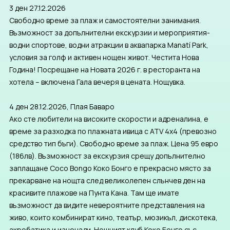
3 ден 27.12.2026
Свободно време за плаж и самостоятелни занимания.
Възможност за допълнителни екскурзии и мероприятия-
водни спортове, водни атракции в аквапарка Manatí Park,
условия за голф и активен нощен живот. Честита Нова
Година! Посрещане на Новата 2026 г. в ресторанта на
хотела – включена Гала вечеря в цената. Нощувка.
4 ден 28.12.2026, Плая Баваро
Ако сте любители на високите скорости и адреналина, е
време за разходка по плажната ивица с ATV 4x4 (превозно
средство тип бъги). Свободно време за плаж. Цена 95 евро
(186лв). Възможност за екскурзия срещу допълнително
заплащане Coco Bongo Коко Бонго е прекрасно място за
прекарване на нощта след великолепен слънчев ден на
красивите плажове на Пунта Кана. Там ще имате
възможност да видите невероятните представления на
живо, които комбинират кино, театър, мюзикъл, дискотека,
акробатика и изненади. Нощният клуб Коко Бонго със