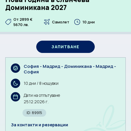
Доминикана 2027
CORPORATE
От 2899
€
Самолет
10 дни
5670
лв.
BULGARIA
За нас
Документи
ЗАПИТВАНЕ
Общи условия
Отзиви от клиенти
Политика за поверителност
Партньори
София - Мадрид - Доминикана - Мадрид -
Контакти
София
10 дни / 8 нощувки
ЗАПИТВАНЕ
Дати на отпътуване
25.12.2026 г.
ID: 89915
За контакти и резервации