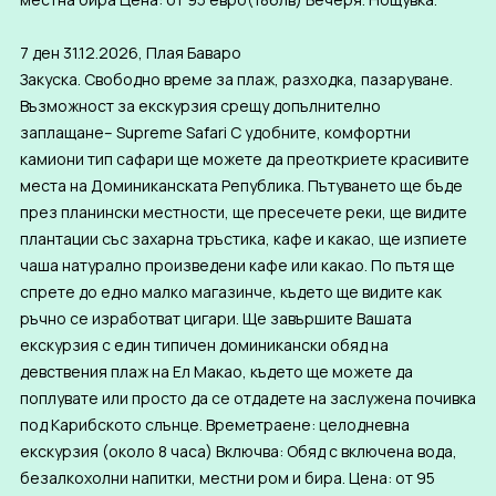
7 ден 31.12.2026, Плая Баваро
Закуска. Свободно време за плаж, разходка, пазаруване.
Възможност за екскурзия срещу допълнително
заплащане– Supreme Safari С удобните, комфортни
камиони тип сафари ще можете да преоткриете красивите
места на Доминиканската Република. Пътуването ще бъде
през планински местности, ще пресечете реки, ще видите
плантации със захарна тръстика, кафе и какао, ще изпиете
чаша натурално произведени кафе или какао. По пътя ще
спрете до едно малко магазинче, където ще видите как
ръчно се изработват цигари. Ще завършите Вашата
екскурзия с един типичен доминикански обяд на
девствения плаж на Ел Макао, където ще можете да
поплувате или просто да се отдадете на заслужена почивка
под Карибското слънце. Времетраене: целодневна
екскурзия (около 8 часа) Включва: Обяд с включена вода,
безалкохолни напитки, местни ром и бира. Цена: от 95