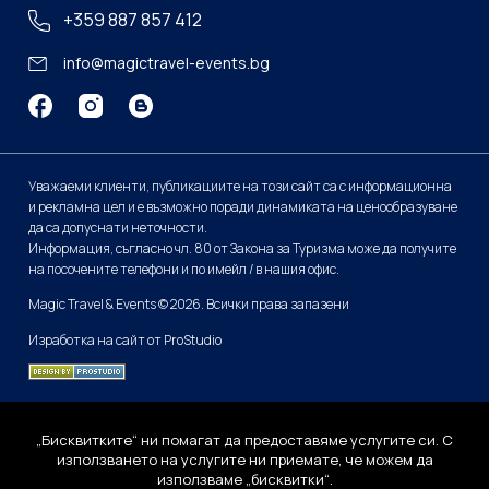
+359 887 857 412
info@magictravel-events.bg
Уважаеми клиенти, публикациите на този сайт са с информационна
и рекламна цел и е възможно поради динамиката на ценообразуване
да са допуснати неточности.
Информация, съгласно чл. 80 от Закона за Туризма може да получите
на посочените телефони и по имейл / в нашия офис.
Magic Travel & Events © 2026. Всички права запазени
Изработка на сайт от ProStudio
„Бисквитките“ ни помагат да предоставяме услугите си. С
използването на услугите ни приемате, че можем да
използваме „бисквитки“.