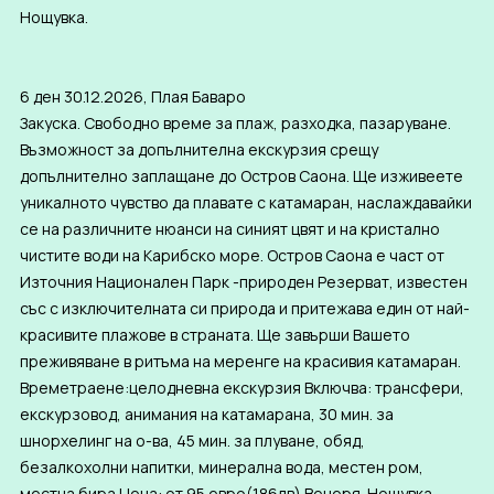
Нощувка.
6 ден 30.12.2026, Плая Баваро
Закуска. Свободно време за плаж, разходка, пазаруване.
Възможност за допълнителна екскурзия срещу
допълнително заплащане до Остров Саона. Ще изживеете
уникалното чувство да плавате с катамаран, наслаждавайки
се на различните нюанси на синият цвят и на кристално
чистите води на Карибско море. Остров Саона е част от
Източния Национален Парк -природен Резерват, известен
със с изключителната си природа и притежава един от най-
красивите плажове в страната. Ще завърши Вашето
преживяване в ритъма на меренге на красивия катамаран.
Времетраене:целодневна екскурзия Включва: трансфери,
екскурзовод, анимания на катамарана, 30 мин. за
шнорхелинг на о-ва, 45 мин. за плуване, обяд,
безалкохолни напитки, минерална вода, местен ром,
местна бира Цена: от 95 евро(186лв) Вечеря. Нощувка.