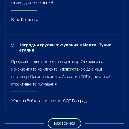
за нас, доверете им се!
Ваня Крайнова
Наградни груови пътувания в Малта, Тунис,
Италия
Професионалист, коректен партньор. Откликва на
изискванията на клиента. Удоволствие е да е наш
партньор. Организирани за Агростил ООД едни от най-
атрактивните пътувания.
Жанина Войкова - Агростил ООД Разград
ВИЖ ВСИЧКИ