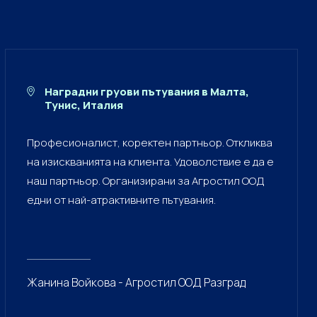
Наградни груови пътувания в Малта,
Тунис, Италия
Професионалист, коректен партньор. Откликва
на изискванията на клиента. Удоволствие е да е
наш партньор. Организирани за Агростил ООД
едни от най-атрактивните пътувания.
Жанина Войкова - Агростил ООД Разград