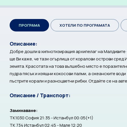
ПРОГРАМА
ХОТЕЛИ ПО ПРОГРАМАТА
Описание:
Добре дошли в хипнотизиращия архипелаг на Малдивите – 
ще Ви каже, че тази огърлица от коралови острови сред 
земята. Красотата на това вълшебно място е поразителна
пудра пясък и изящни кокосови палми, а океанските води 
пъстрите корали и разноцветни рибки. Отдайте се на а
Описание / Транспорт:
Заминаване:
TK1030 София 21:35 - Истанбул 00:05(+1)
TK 734 Истанбул 02:45 - Мале 12:20