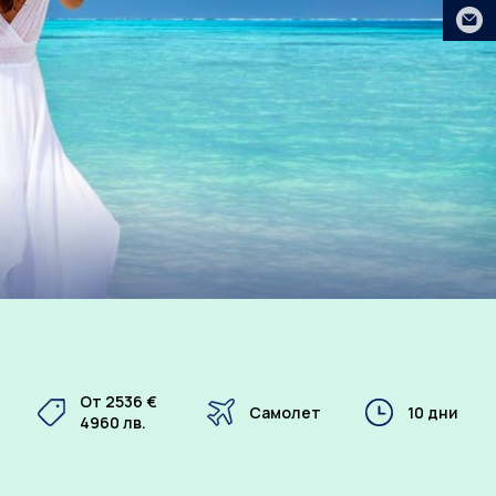
E-ma
От 2536
€
Самолет
10 дни
4960
лв.