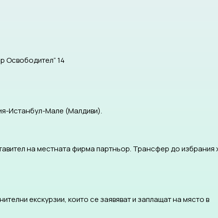
ар Освободител“ 14
фия-Истанбул-Малe (Малдиви).
тавител на местната фирма партньор. Трансфер до избрания 
ителни екскурзии, които се заявяват и заплащат на място в