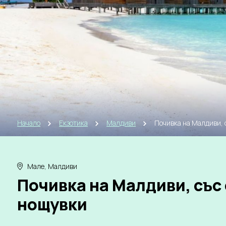
Начало
Екзотика
Малдиви
Почивка на Малдиви, 
Мале, Малдиви
Почивка на Малдиви, със 
нощувки