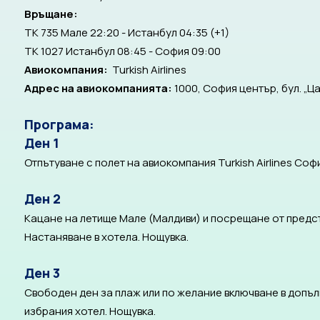
Връщане:
TK 735 Мале 22:20 - Истанбул 04:35 (+1)
TK 1027 Истанбул 08:45 - София 09:00
Авиокомпания:
Turkish Airlines
Адрес на авиокомпанията:
1000, София център, бул. „Ц
Програма:
Ден 1
Отпътуване с полет на авиокомпания Turkish Airlines Со
Ден 2
Кацане на летище Мале (Малдиви) и посрещане от предс
Настаняване в хотела. Нощувка.
Ден 3
Свободен ден за плаж или по желание включване в допълн
избрания хотел. Нощувка.