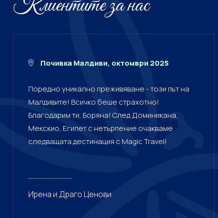
Клиентите за нас
Почивка Малдиви, октомври 2025
Поредно уникално преживяване - този път на
Малдивите! Всичко беше страхотно!
Благодарим ти, Боряна! След Доминикана,
Мекскио, Египет с нетърпение очакваме
следващата дестинация с Magic Travel!
Ирена и Драго Ценови