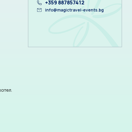
+359 887857412
info@magictravel-events.bg
хотел.