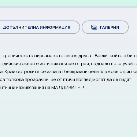
ДОПЪЛНИТЕЛНА ИНФОРМАЦИЯ
ГАЛЕРИЯ
тропическата нирвана като никоя друга… Всеки, който е бил 
Индийския океан е истинско късче от рая, паднало по случайн
. Край островите се извиват безкрайни бели плажове с фин к
са толкова прозрачни, че от птичи поглед могат да се видят
втентични изживявания на МАЛДИВИТЕ…!