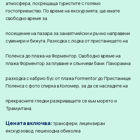
атмосфера, посрещаща туристите с голямо
гостоприемство. По време на екскурзията, ще имате
свободно време за
посещение на пазара за занаятчийски и ръчно направени
сувенири и бижута. Разходка с лодка от пристанището на
Поленса до плажа на Форментор. Свободно време на
плажа Форментор за плуване и слънчеви бани. Панорамна
разходка с кабрио бус от плажа Formentor до Пристанище
Поленса с фото спирка в Коломер, за да се насладите на
прекрасните гледки разкриващите се към морето и
Трамунтана.
Цената включва:
трансфери, лицензиран
екскурзовод, пешеходна обиколка