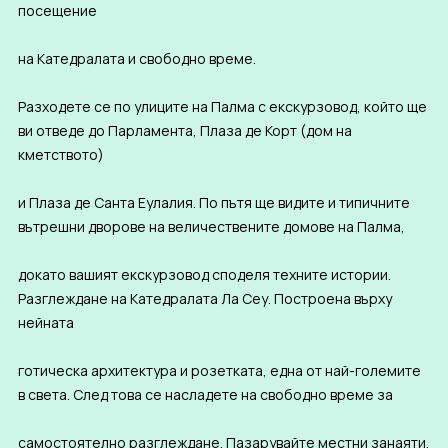
посещение
на Катедралата и свободно време.
Разходете се по улиците на Палма с екскурзовод, който ще
ви отведе до Парламента, Плаза де Корт (дом на
кметството)
и Плаза де Санта Еулалия. По пътя ще видите и типичните
вътрешни дворове на величествените домове на Палма,
докато вашият екскурзовод споделя техните истории.
Разглеждане на Катедралата Ла Сеу. Построена върху
нейната
готическа архитектура и розетката, една от най-големите
в света. След това се насладете на свободно време за
самостоятелно разглеждане. Пазарувайте местни занаяти,