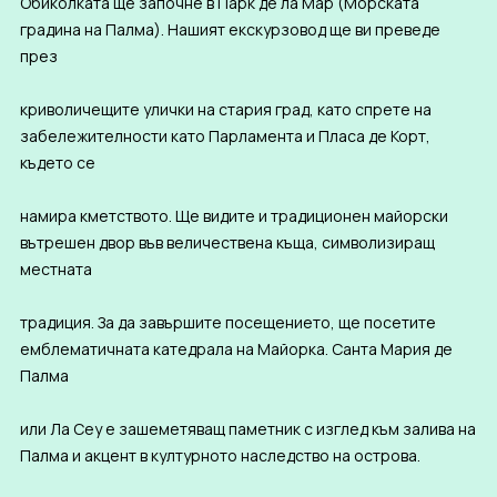
Обиколката ще започне в Парк де ла Мар (Морската
градина на Палма). Нашият екскурзовод ще ви преведе
през
криволичещите улички на стария град, като спрете на
забележителности като Парламента и Пласа де Корт,
където се
намира кметството. Ще видите и традиционен майорски
вътрешен двор във величествена къща, символизиращ
местната
традиция. За да завършите посещението, ще посетите
емблематичната катедрала на Майорка. Санта Мария де
Палма
или Ла Сеу е зашеметяващ паметник с изглед към залива на
Палма и акцент в културното наследство на острова.