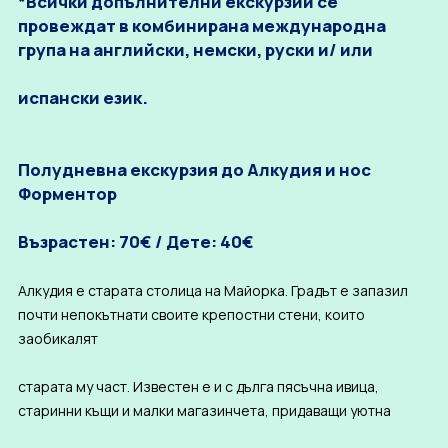
*Всички допълнителни екскурзии се
провеждат в комбинирана международна
група на английски, немски, руски и/ или
испански език.
Полудневна екскурзия до Алкудия и нос
Форментор
Възрастен: 70€ / Дете: 40€
Алкудия е старата столица на Майорка. Градът е запазил
почти непокътнати своите крепостни стени, които
заобикалят
старата му част. Известен е и с дълга пясъчна ивица,
старинни къщи и малки магазинчета, придаващи уютна