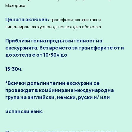
Махорика.
Цената включва:
трансфери, входни такси,
лицензиран екскурзовод, пешеходна обиколка
Приблизителна продължителност на
екскурзията, без времето за трансферите от и
до хотела е от 10:30ч до
15:30ч.
*Всички допълнителни екскурзии се
провеждат в комбинирана международна
група на английски, немски, руски и/ или
испански език.