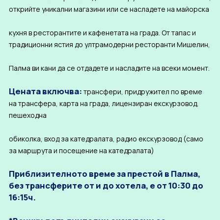
открийте уникални магазини или се насладете на майорска
кухня в ресторантите и кафенетата на града. От тапас и
традиционни ястия до ултрамодерни ресторанти Мишелин,
Палма ви кани да се отдадете и насладите на всеки момент.
Цената включва:
трансфери, придружител по време
на трансфера, карта на града, лицензиран екскурзовод,
пешеходна
обиколка, вход за катедралата, радио екскурзовод (само
за маршрута и посещение на катедралата)
Приблизителното време за престой в Палма,
без трансферите от и до хотела, е от 10:30 до
16:15ч.