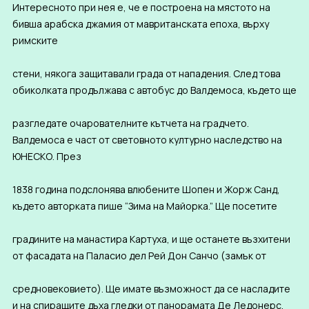
Интересното при нея е, че е построена на мястото на
бивша арабска джамия от мавританската епоха, върху
римските
стени, някога защитавали града от нападения. След това
обиколката продължава с автобус до Валдемоса, където ще
разгледате очарователните кътчета на градчето.
Валдемоса е част от световното културно наследство на
ЮНЕСКО. През
1838 година подслонява влюбените Шопен и Жорж Санд,
където авторката пише “Зима на Майорка.” Ще посетите
градините на манастира Картуха, и ще останете възхитени
от фасадата на Паласио дел Рей Дон Санчо (замък от
средновековието). Ще имате възможност да се насладите
и на спиращите дъха гледки от панорамата Де Ледонерс.