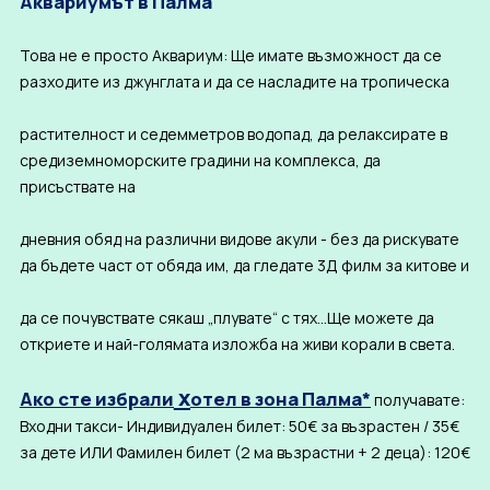
Аквариумът в Палма
Това не е просто Аквариум: Ще имате възможност да се
разходите из джунглата и да се насладите на тропическа
растителност и седемметров водопад, да релаксирате в
средиземноморските градини на комплекса, да
присъствате на
дневния обяд на различни видове акули - без да рискувате
да бъдете част от обяда им, да гледате 3Д филм за китове и
да се почувствате сякаш „плувате“ с тях…Ще можете да
откриете и най-голямата изложба на живи корали в света.
х
Ако сте избрали
отел в зона Палма*
получавате:
Входни такси- Индивидуален билет: 50€ за възрастен / 35€
за дете ИЛИ Фамилен билет (2 ма възрастни + 2 деца): 120€