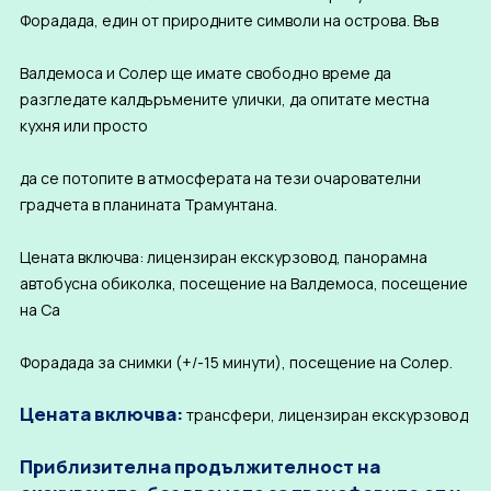
Форадада, един от природните символи на острова. Във
Валдемоса и Солер ще имате свободно време да
разгледате калдъръмените улички, да опитате местна
кухня или просто
да се потопите в атмосферата на тези очарователни
градчета в планината Трамунтана.
Цената включва: лицензиран екскурзовод, панорамна
автобусна обиколка, посещение на Валдемоса, посещение
на Са
Форадада за снимки (+/-15 минути), посещение на Солер.
Цената включва:
трансфери, лицензиран екскурзовод
Приблизителна продължителност на