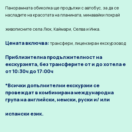
Панорамната обиколка ще продължи с автобус, за да се
насладите на красотата на планината, минавайки покрай
живописните села Люк, Каймари, Селва и Инка.
Цената включва:
трансфери, лицензиран екскурзовод
Приблизителна продължителност на
екскурзията, без трансферите от и до хотела е
от 10:30ч до 17:00ч
*Всички допълнителни екскурзии се
провеждат в комбинирана международна
група на английски, немски, руски и/ или
испански език.