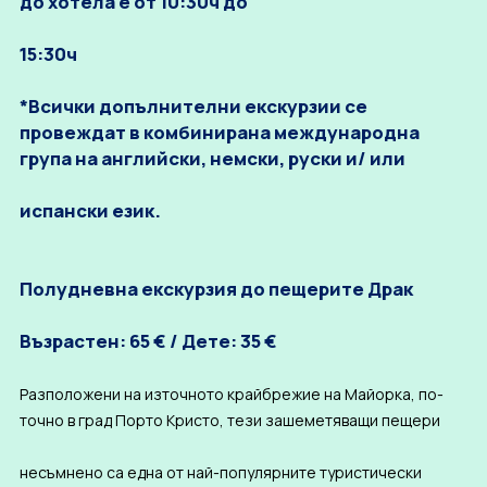
до хотела е от 10:30ч до
15:30ч
*Всички допълнителни екскурзии се
провеждат в комбинирана международна
група на английски, немски, руски и/ или
испански език.
Полудневна екскурзия до пещерите Драк
Възрастен: 65 € / Дете: 35 €
Разположени на източното крайбрежие на Майорка, по-
точно в град Порто Кристо, тези зашеметяващи пещери
несъмнено са една от най-популярните туристически