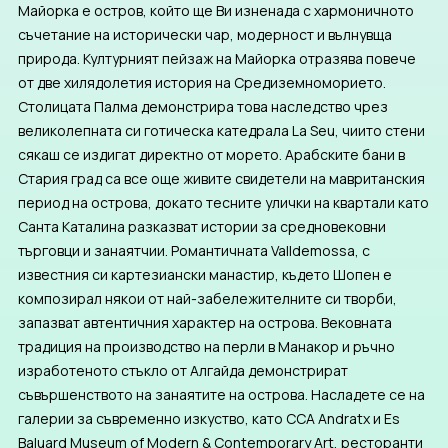
Майорка е остров, който ще Ви изненада с хармоничното
съчетание на исторически чар, модерност и вълнувща
природа.
Културният пейзаж на Майорка отразява повече
от две хилядолетия история на Средиземноморието.
Столицата Палма демонстрира това наследство чрез
великолепната си готическа катедрала La Seu, чиито стени
сякаш се издигат директно от морето.
Арабските бани в
Стария град са все още живите свидетели на мавританския
период на острова, докато тесните улички на квартали като
Санта Каталина разказват истории за средновековни
търговци и занаятчии.
Романтичната Valldemossa, с
известния си картезиански манастир, където Шопен е
композирал някои от най-забележителните си творби,
запазват автентичния характер на острова.
Вековната
традиция на производство на перли в Манакор и ръчно
изработеното стъкло от Алгайда демонстрират
съвършенството на занаятите на острова.
Насладете се на
галерии за съвременно изкуство, като CCA Andratx и Es
Baluard Museum of Modern & Contemporary Art, ресторанти