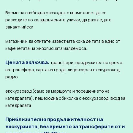
Време за свободна разходка, с възможност да се
разходите по калдъръмените улички, да разгледате
занаятчийски
магазини и да опитате известната кока де тата в едно от
кафенетата на живописната Валдемоса.
Цената включва:
трансфери, придружител по време
на трансфера, карта на града, лицензиран екскурзовод,
радио
екскурзовод (само за маршрута и посещението на
катедралата), пешеходна обиколка с екскурзовод, вход за
катедралата
Приблизителна продължителност на
екскурзията, без времето за трансферите от и