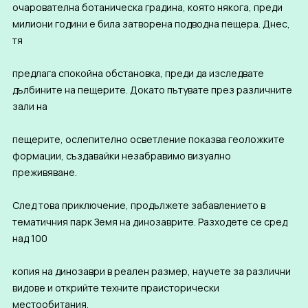
очарователна ботаническа градина, която някога, преди
милиони години е била затворена подводна пещера. Днес,
тя
предлага спокойна обстановка, преди да изследвате
дълбините на пещерите. Докато пътувате през различните
зали на
пещерите, ослепително осветление показва геоложките
формации, създавайки незабравимо визуално
преживяване.
След това приключение, продължете забавлението в
тематичния парк Земя на динозаврите. Разходете се сред
над 100
копия на динозаври в реален размер, научете за различни
видове и открийте техните праисторически
местообитания.