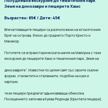
Полудневна екскурзия до тематичния парк
Земя на динозаври и пещерите Хамс
Възрастен: 85€ / Дете: 45€
Впечатляващите пещери са разположени на югоизточния
бряг на острова, близо до градчето Порто Кристо и
Манакор.
Потопете се в праисторическата магия на Майорка с тази
екскурзия до пещерите Хамс и тематичния парк „Земя на
динозаврите“. Известни по целия свят със своите скални
форми, сталактити и сталакмити, подобни на куки и
харпуни,
тези пещери предлагат вдъхновяваща обиколка.
Посещението започва в Куева Редонда (Кръглата пещера),