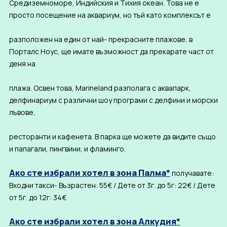
Средиземноморе, Индийския и Тихия океан. Това не е
просто посещение на аквариум, но тъй като комплексът е
разположен на един от най- прекрасните плажове, в
Порталс Ноус, ще имате възможност да прекарате част от
деня на
плажа. Освен това, Marineland разполага с аквапарк,
делфинариум с различни шоу програми с делфини и морски
лъвове,
ресторанти и кафенета. В парка ще можете да видите също
и папагали, пингвини, и фламинго.
Ако сте избрали хотел в зона Палма*
получавате:
Входни такси- Възрастен: 55€ / Дете от 3г. до 5г: 22€ / Дете
от 5г. до 12г: 34€
Ако сте избрали хотел в зона Алкудия*