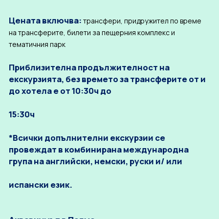
Цената включва:
трансфери, придружител по време
на трансферите, билети за пещерния комплекс и
тематичния парк
Приблизителна продължителност на
екскурзията, без времето за трансферите от и
до хотела е от 10:30ч до
15:30ч
*Всички допълнителни екскурзии се
провеждат в комбинирана международна
група на английски, немски, руски и/ или
испански език.