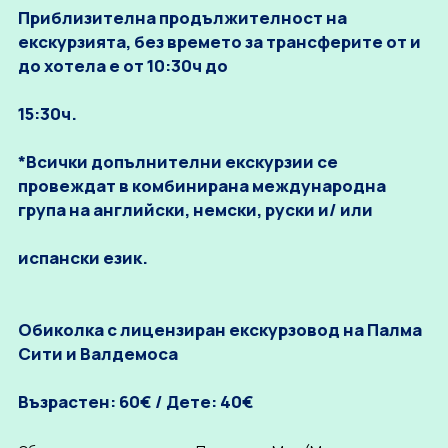
Приблизителна продължителност на
екскурзията, без времето за трансферите от и
до хотела е от 10:30ч до
15:30ч.
*Всички допълнителни екскурзии се
провеждат в комбинирана международна
група на английски, немски, руски и/ или
испански език.
Обиколка с лицензиран екскурзовод на Палма
Сити и Валдемоса
Възрастен: 60€ / Дете: 40€