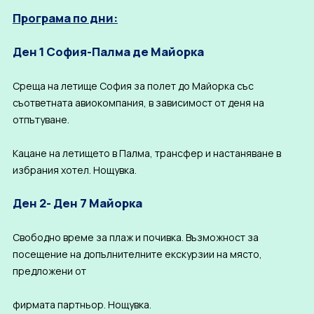
Програма по дни:
Ден 1 София-Палма де Майорка
Среща на летище София за полет до Майорка със
съответната авиокомпания, в зависимост от деня на
отпътуване.
Кацане на летището в Палма, трансфер и настаняване в
избрания хотел. Нощувка.
Ден 2- Ден 7 Майорка
Свободно време за плаж и почивка. Възможност за
посещение на допълнителните екскурзии на място,
предложени от
фирмата партньор. Нощувка.