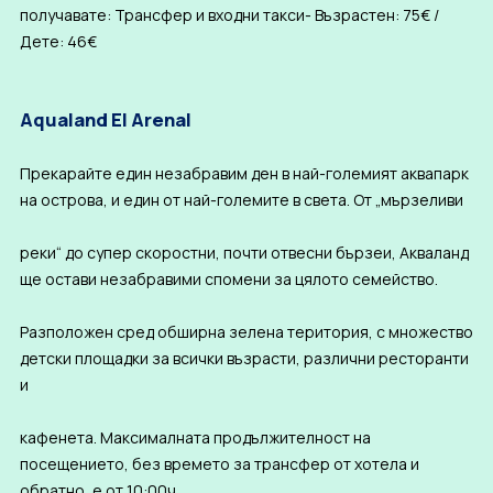
получавате: Трансфер и входни такси- Възрастен: 75€ /
Дете: 46€
Aqualand El Arenal
Прекарайте един незабравим ден в най-големият аквапарк
на острова, и един от най-големите в света. От „мързеливи
реки“ до супер скоростни, почти отвесни бързеи, Акваланд
ще остави незабравими спомени за цялото семейство.
Разположен сред обширна зелена територия, с множество
детски площадки за всички възрасти, различни ресторанти
и
кафенета. Максималната продължителност на
посещението, без времето за трансфер от хотела и
обратно, е от 10:00ч