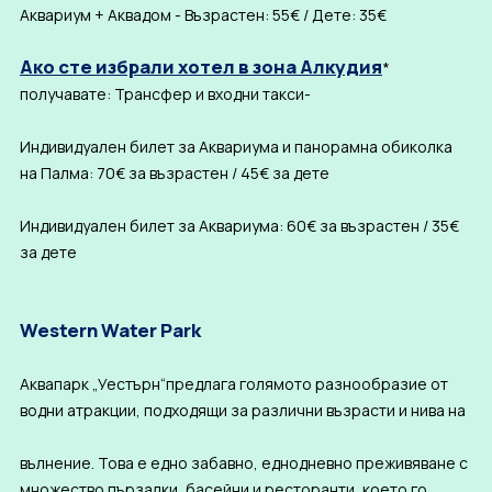
Аквариум + Аквадом - Възрастен: 55€ / Дете: 35€
Ако сте избрали хотел в зона Алкудия
*
получавате: Трансфер и входни такси-
Индивидуален билет за Аквариума и панорамна обиколка
на Палма: 70€ за възрастен / 45€ за дете
Индивидуален билет за Аквариума: 60€ за възрастен / 35€
за дете
Western Water Park
Аквапарк „Уестърн“предлага голямото разнообразие от
водни атракции, подходящи за различни възрасти и нива на
вълнение. Това е едно забавно, еднодневно преживяване с
множество пързалки, басейни и ресторанти, което го