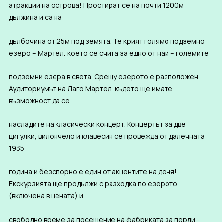
атракции на острова! Простират се на почти 1200м
дължина и са на
дълбочина от 25м под земята. Те крият голямо подземно
езеро – Мартел, което се счита за едно от най – големите
подземни езера в света. Срещу езерото е разположен
Аудиториумът на Лаго Мартел, където ще имате
възможност да се
насладите на класически концерт. Концертът за две
цигулки, вилончело и клавесин се провежда от далечната
1935
година и безспорно е един от акцентите на деня!
Екскурзията ще продължи с разходка по езерото
(включена в цената) и
свободно време за посещение на фабриката за перли