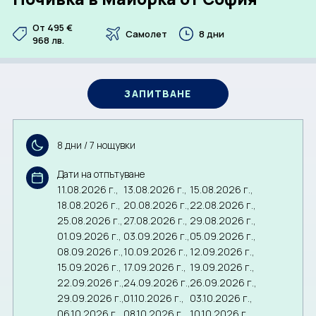
От 495
€
CORPORATE
Самолет
8 дни
968
лв.
BULGARIA
ЗАПИТВАНЕ
За нас
Документи
Общи условия
Отзиви от клиенти
8 дни / 7 нощувки
Политика за поверителност
Партньори
Контакти
Дати на отпътуване
11.08.2026 г.,
13.08.2026 г.,
15.08.2026 г.,
18.08.2026 г.,
20.08.2026 г.,
22.08.2026 г.,
ЗАПИТВАНЕ
25.08.2026 г.,
27.08.2026 г.,
29.08.2026 г.,
01.09.2026 г.,
03.09.2026 г.,
05.09.2026 г.,
08.09.2026 г.,
10.09.2026 г.,
12.09.2026 г.,
15.09.2026 г.,
17.09.2026 г.,
19.09.2026 г.,
22.09.2026 г.,
24.09.2026 г.,
26.09.2026 г.,
29.09.2026 г.,
01.10.2026 г.,
03.10.2026 г.,
06.10.2026 г.,
08.10.2026 г.,
10.10.2026 г.,