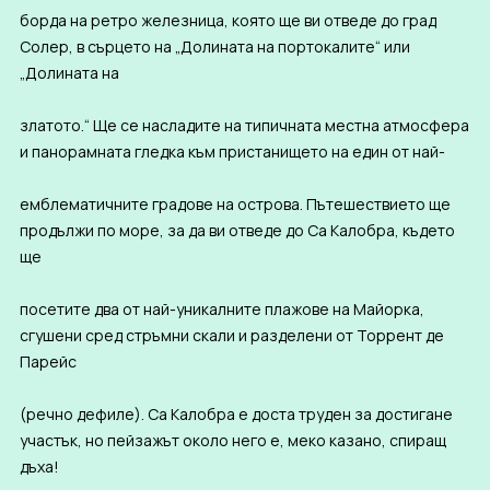
борда на ретро железница, която ще ви отведе до град
Солер, в сърцето на „Долината на портокалите“ или
„Долината на
златото.“ Ще се насладите на типичната местна атмосфера
и панорамната гледка към пристанището на един от най-
емблематичните градове на острова. Пътешествието ще
продължи по море, за да ви отведе до Са Калобра, където
ще
посетите два от най-уникалните плажове на Майорка,
сгушени сред стръмни скали и разделени от Торрент де
Парейс
(речно дефиле). Са Калобра е доста труден за достигане
участък, но пейзажът около него е, меко казано, спиращ
дъха!