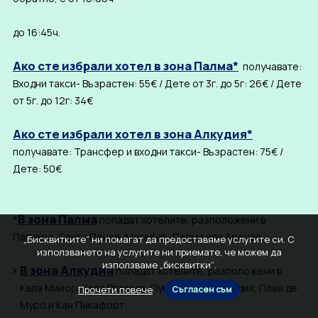
до 16:45ч.
Ако сте избрали хотел в зона Палма*
получавате:
Входни такси- Възрастен: 55€ / Дете от 3г. до 5г: 26€ / Дете
от 5г. до 12г: 34€
Ако сте избрали хотел в зона Алкудия*
получавате: Трансфер и входни такси- Възрастен: 75€ /
Дете: 50€
В зона Палма
*
попадат хотелите, разположени в
Пагуера, Санта Понса, Магалуф, Палма или Аренал.
„Бисквитките“ ни помагат да предоставяме услугите си. С
използването на услугите ни приемате, че можем да
използваме „бисквитки“.
В зона Алкудия
попадат хотелите, разположени в
Кала Мийор, Кала Ратхада, Пунта Рейна, Алкудия, Плая де
Прочети повече
Съгласен съм
Муро и Кан Пикафорт