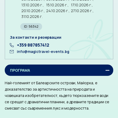
13.10.2026 г.,
15.10.2026 г.,
17.10.2026 г.,
20.10.2026 г.,
24.10.2026 г.,
27.10.2026 г.,
31.10.2026 г.
ID: 56342
За контакти и резервации
+359 887857412
info@magictravel-events.bg
ПРОГРАМА
Най-големият от Балеарските острови, Майорка, е
доказателство за артистичността на природата и
човешката изобретателност, където тюркоазените води
се срещат с драматични планини, а древните традиции се
смесват със съвременния лукс и модерността.