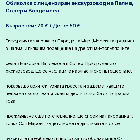
Обиколка с лицензиран екскурзовод на Палма,
Солер и Валдемоса
Възрастен: 70 € / Дете: 50 €
Екскурзията започва от Парк де ла Мар (Морската градина)
в Палма, и включва посещение на две от най-популярните
села в Майорка: Валдемоса и Солер. Придружени от
екскурзовод, ще се насладите на живописно пътешествие,
показващо архитектурната красота и зашеметяващите
пейзажи около тези уникални дестинации. За да направим
това
преживяване още по-специално, ще спрем на панорамната
точка Сон Маройг, където можете да снимате и да се
възхитите на емблематичното скално образувание Са