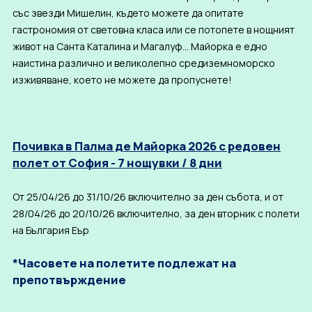
със звезди Мишелин, където можете да опитате
гастрономия от световна класа или се потопете в нощният
живот на Санта Каталина и Магалуф...
Майорка е едно
наистина различно и великолепно средиземноморско
изживяване, което не можете да пропуснете!
Почивка в Палма де Майорка 2026 с редовен
полет от София - 7 нощувки / 8 дни
От 25/04/26 до 31/10/26 включително за ден събота, и от
28/04/26 до 20/10/26 включително, за ден вторник с полети
на България Еър
*Часовете на полетите подлежат на
препотвърждение