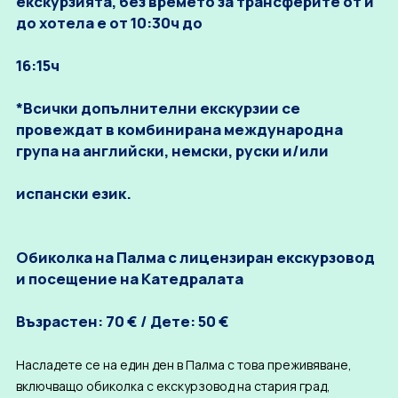
екскурзията, без времето за трансферите от и
до хотела е от 10:30ч до
16:15ч
*Всички допълнителни екскурзии се
провеждат в комбинирана международна
група на английски, немски, руски и/или
испански език.
Обиколка на Палма с лицензиран екскурзовод
и посещение на Катедралата
Възрастен: 70 € / Дете: 50 €
Насладете се на един ден в Палма с това преживяване,
включващо обиколка с екскурзовод на стария град,